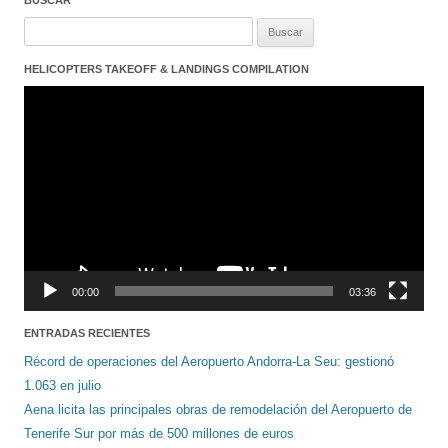
BUSCAR
Buscar:
HELICOPTERS TAKEOFF & LANDINGS COMPILATION
Reproductor
de
vídeo
00:00
03:36
ENTRADAS RECIENTES
Récord de operaciones del Aeropuerto Andorra-La Seu: gestionó
1.063 en julio
Aena licita las principales obras de remodelación del Aeropuerto de
Tenerife Sur por más de 500 millones de euros