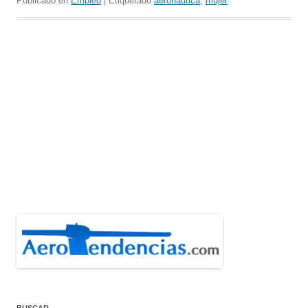
Publicado en
Empleo
| Etiquetado
aeronáutica
,
mujer