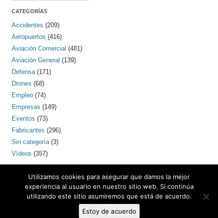
CATEGORÍAS
Accidentes
(209)
Aeropuertos
(416)
Aviación Comercial
(481)
Aviación General
(139)
Defensa
(171)
Drones
(68)
Empleo
(74)
Empresas
(149)
Eventos
(73)
Fabricantes
(296)
Sin categoría
(3)
Vídeos
(357)
PINTEREST
Utilizamos cookies para asegurar que damos la mejor
experiencia al usuario en nuestro sitio web. Si continúa
utilizando este sitio asumiremos que está de acuerdo.
Estoy de acuerdo
Contacto: bcnaero (arroba) gmail.com