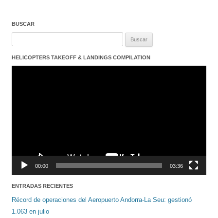
BUSCAR
Buscar:
HELICOPTERS TAKEOFF & LANDINGS COMPILATION
Reproductor
de
vídeo
00:00
03:36
ENTRADAS RECIENTES
Récord de operaciones del Aeropuerto Andorra-La Seu: gestionó
1.063 en julio