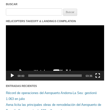
BUSCAR
Buscar:
HELICOPTERS TAKEOFF & LANDINGS COMPILATION
Reproductor
de
vídeo
00:00
03:36
ENTRADAS RECIENTES
Récord de operaciones del Aeropuerto Andorra-La Seu: gestionó
1.063 en julio
Aena licita las principales obras de remodelación del Aeropuerto de