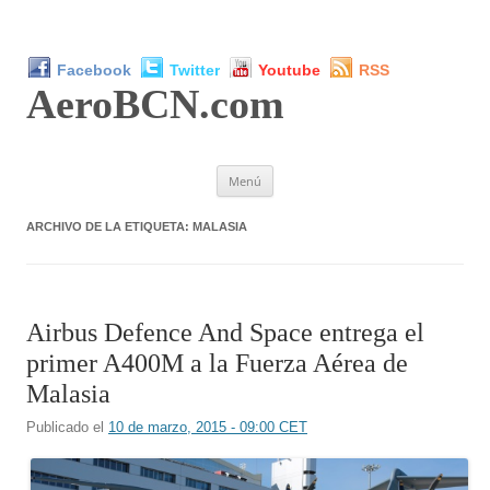
Facebook
Twitter
Youtube
RSS
AeroBCN
.com
Saltar
Menú
al
contenido
ARCHIVO DE LA ETIQUETA:
MALASIA
Airbus Defence And Space entrega el
primer A400M a la Fuerza Aérea de
Malasia
Publicado el
10 de marzo, 2015 - 09:00 CET