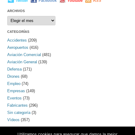
Twitter
Facebook
Youtube
RSS
ARCHIVOS
Archivos
CATEGORÍAS
Accidentes
(209)
Aeropuertos
(416)
Aviación Comercial
(481)
Aviación General
(139)
Defensa
(171)
Drones
(68)
Empleo
(74)
Empresas
(149)
Eventos
(73)
Fabricantes
(296)
Sin categoría
(3)
Vídeos
(357)
PINTEREST
Utilizamos cookies para asegurar que damos la mejor