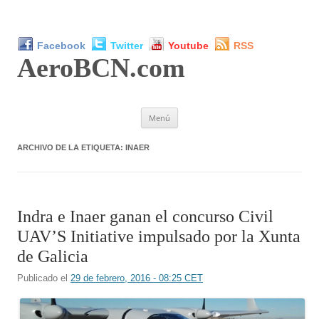
Facebook
Twitter
Youtube
RSS
AeroBCN
.com
Saltar
Menú
al
contenido
ARCHIVO DE LA ETIQUETA:
INAER
Indra e Inaer ganan el concurso Civil
UAV’S Initiative impulsado por la Xunta
de Galicia
Publicado el
29 de febrero, 2016 - 08:25 CET