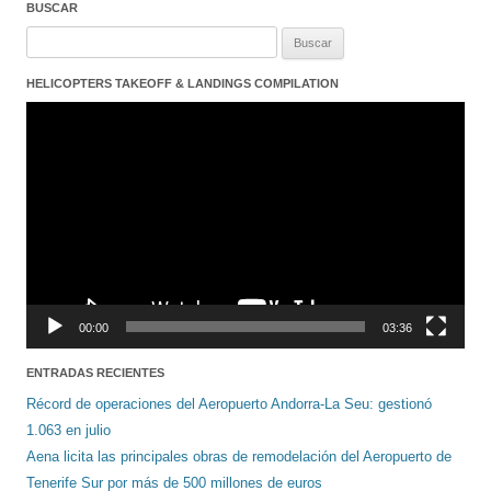
BUSCAR
Buscar:
HELICOPTERS TAKEOFF & LANDINGS COMPILATION
Reproductor
de
vídeo
00:00
03:36
ENTRADAS RECIENTES
Récord de operaciones del Aeropuerto Andorra-La Seu: gestionó
1.063 en julio
Aena licita las principales obras de remodelación del Aeropuerto de
Tenerife Sur por más de 500 millones de euros