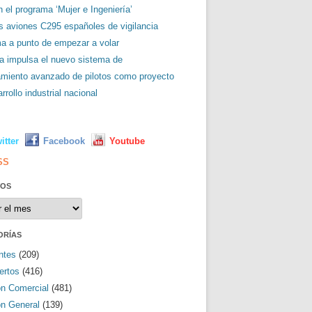
 el programa ‘Mujer e Ingeniería’
es aviones C295 españoles de vigilancia
ma a punto de empezar a volar
a impulsa el nuevo sistema de
amiento avanzado de pilotos como proyecto
rrollo industrial nacional
L
itter
Facebook
Youtube
SS
VOS
os
ORÍAS
ntes
(209)
ertos
(416)
ón Comercial
(481)
ón General
(139)