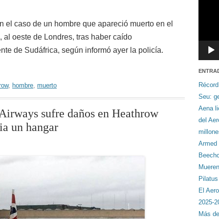
an el caso de un hombre que apareció muerto en el
al oeste de Londres, tras haber caído
e de Sudáfrica, según informó ayer la policía.
ENTRA
Récord
row
,
hombre
,
muerto
Seu: ge
Aena li
 Airways sufre daños en Heathrow
del Ae
ia un hangar
millon
Armed F
Beechcr
Mueren 
Pilatu
El Aero
2025-2
Más de