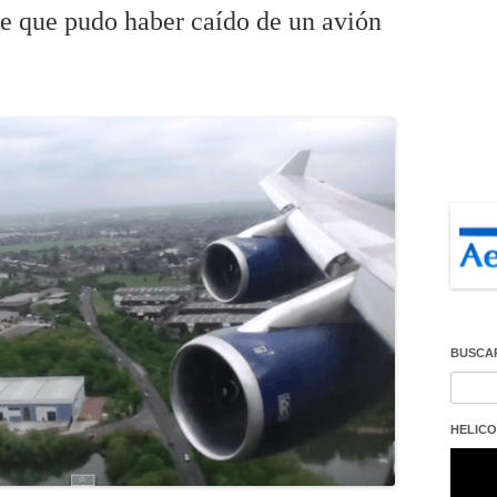
e que pudo haber caído de un avión
BUSCA
Buscar
HELICO
Repro
de
vídeo