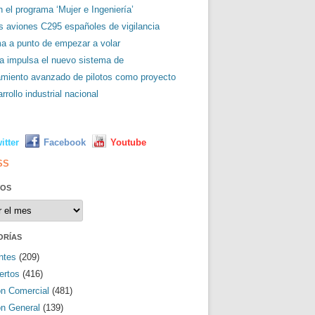
 el programa ‘Mujer e Ingeniería’
es aviones C295 españoles de vigilancia
ma a punto de empezar a volar
a impulsa el nuevo sistema de
amiento avanzado de pilotos como proyecto
rrollo industrial nacional
L
itter
Facebook
Youtube
SS
VOS
os
ORÍAS
ntes
(209)
ertos
(416)
ón Comercial
(481)
ón General
(139)