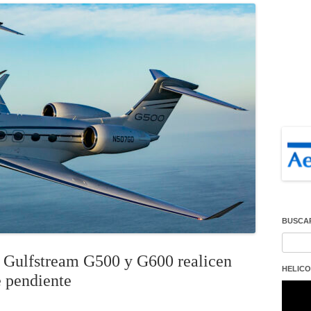
BUSCA
Buscar
s Gulfstream G500 y G600 realicen
HELICO
e pendiente
Repro
de
vídeo