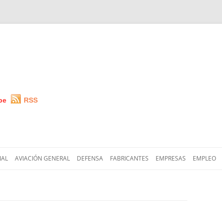
be
RSS
Saltar
al
IAL
AVIACIÓN GENERAL
DEFENSA
FABRICANTES
EMPRESAS
EMPLEO
contenido