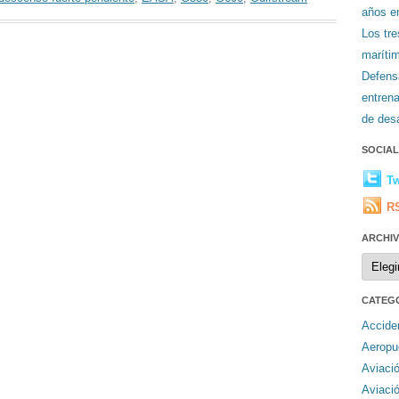
años en
Los tr
maríti
Defens
entren
de desa
SOCIA
Tw
R
ARCHI
Archiv
CATEG
Accide
Aeropu
Aviaci
Aviaci