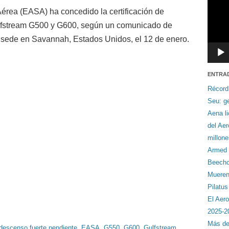
rea (EASA) ha concedido la certificación de
lfstream G500 y G600, según un comunicado de
n sede en Savannah, Estados Unidos, el 12 de enero.
ENTRA
Récord
Seu: ge
Aena li
del Ae
millon
Armed F
Beechcr
Mueren 
Pilatu
El Aero
2025-2
Más de
descenso fuerte pendiente
,
EASA
,
G550
,
G600
,
Gulfstream