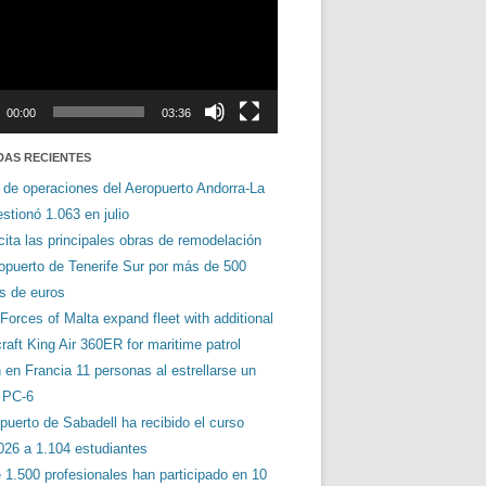
00:00
03:36
DAS RECIENTES
 de operaciones del Aeropuerto Andorra-La
stionó 1.063 en julio
cita las principales obras de remodelación
ropuerto de Tenerife Sur por más de 500
es de euros
orces of Malta expand fleet with additional
aft King Air 360ER for maritime patrol
en Francia 11 personas al estrellarse un
s PC-6
puerto de Sabadell ha recibido el curso
026 a 1.104 estudiantes
 1.500 profesionales han participado en 10