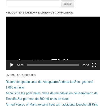
Buscar:
HELICOPTERS TAKEOFF & LANDINGS COMPILATION
Reproductor
de
vídeo
00:00
03:36
ENTRADAS RECIENTES
Récord de operaciones del Aeropuerto Andorra-La Seu: gestionó
1.063 en julio
Aena licita las principales obras de remodelación del Aeropuerto de
Tenerife Sur por más de 500 millones de euros
Armed Forces of Malta expand fleet with additional Beechcraft King