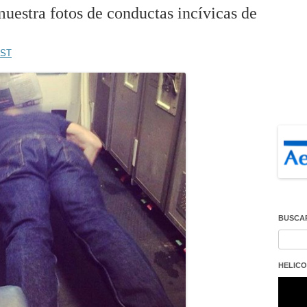
estra fotos de conductas incívicas de
EST
BUSCA
Buscar
HELICO
Repro
de
vídeo