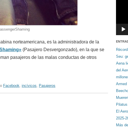
PassengerShaming
abina norteamericana, es la administradora de la
ENTRA
 Shaming»
(Pasajero Desvergonzado), en la que se
Récord
Seu: ge
 toman pasajeros de las malas conductas de otros
Aena li
del Ae
millon
Armed F
do
Facebook
,
incívicos
,
Pasajeros
Beechcr
Mueren 
Pilatu
El Aero
2025-2
Más de