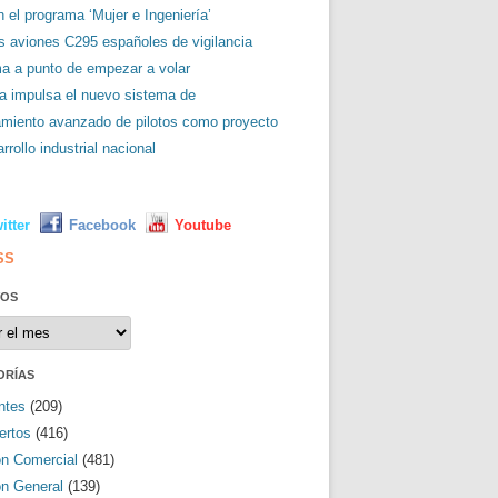
 el programa ‘Mujer e Ingeniería’
es aviones C295 españoles de vigilancia
ma a punto de empezar a volar
a impulsa el nuevo sistema de
amiento avanzado de pilotos como proyecto
rrollo industrial nacional
L
itter
Facebook
Youtube
SS
VOS
os
ORÍAS
ntes
(209)
ertos
(416)
ón Comercial
(481)
ón General
(139)