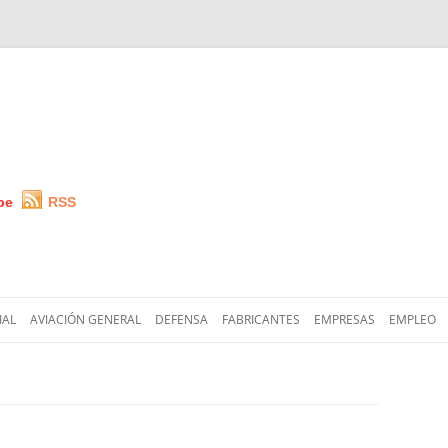
be
RSS
Saltar
al
IAL
AVIACIÓN GENERAL
DEFENSA
FABRICANTES
EMPRESAS
EMPLEO
contenido