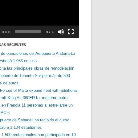
00:00
03:36
DAS RECIENTES
 de operaciones del Aeropuerto Andorra-La
stionó 1.063 en julio
cita las principales obras de remodelación
ropuerto de Tenerife Sur por más de 500
es de euros
orces of Malta expand fleet with additional
aft King Air 360ER for maritime patrol
en Francia 11 personas al estrellarse un
s PC-6
puerto de Sabadell ha recibido el curso
026 a 1.104 estudiantes
 1.500 profesionales han participado en 10