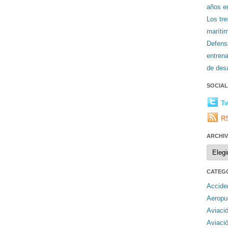
años en
Los tr
maríti
Defens
entren
de desa
SOCIA
Tw
R
ARCHI
Archiv
CATEG
Accide
Aeropu
Aviaci
Aviaci