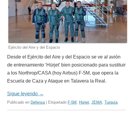
Ejército del Aire y del Espacio
Desde el Ejército del Aire y del Espacio se ve al avión
de entrenamiento ‘Hürjet’ bien posicionado para sustituir
a los Northrop/CASA (hoy Airbus) F-5M, que opera la
Escuela de Caza y Ataque en Talavera la Real.
Sigue leyendo
→
Publicado en
Defensa
| Etiquetado
F-5M
,
Hürjet
,
JEMA
,
Turquía