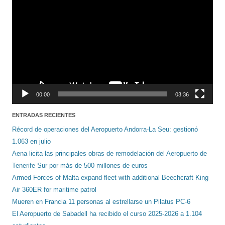
de
vídeo
00:00
03:36
ENTRADAS RECIENTES
Récord de operaciones del Aeropuerto Andorra-La Seu: gestionó
1.063 en julio
Aena licita las principales obras de remodelación del Aeropuerto de
Tenerife Sur por más de 500 millones de euros
Armed Forces of Malta expand fleet with additional Beechcraft King
Air 360ER for maritime patrol
Mueren en Francia 11 personas al estrellarse un Pilatus PC-6
El Aeropuerto de Sabadell ha recibido el curso 2025-2026 a 1.104