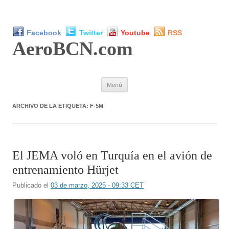
Facebook
Twitter
Youtube
RSS
AeroBCN
.com
Saltar
Menú
al
contenido
ARCHIVO DE LA ETIQUETA:
F-5M
El JEMA voló en Turquía en el avión de
entrenamiento Hürjet
Publicado el
03 de marzo, 2025 - 09:33 CET