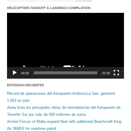
HELICOPTERS TAKEOFF & LANDINGS COMPILATION
Reproductor
de
vídeo
00:00
03:36
ENTRADAS RECIENTES
Récord de operaciones del Aeropuerto Andorra-La Seu: gestionó
1.063 en julio
Aena licita las principales obras de remodelación del Aeropuerto de
Tenerife Sur por más de 500 millones de euros
Armed Forces of Malta expand fleet with additional Beechcraft King
Air 360ER for maritime patrol