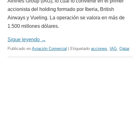
Airlines Group (IAG), lo cual lo convierte en el primer
accionista del holding formado por Iberia, British
Airways y Vueling. La operación se valora en más de
1.500 millones dólares.
Sigue leyendo
→
Publicado en
Aviación Comercial
| Etiquetado
acciones
,
IAG
,
Qatar