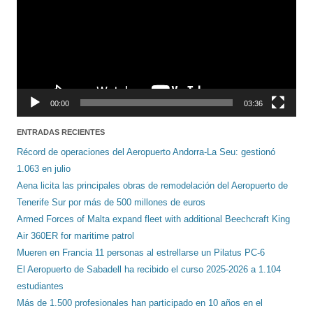
00:00
03:36
ENTRADAS RECIENTES
Récord de operaciones del Aeropuerto Andorra-La Seu: gestionó
1.063 en julio
Aena licita las principales obras de remodelación del Aeropuerto de
Tenerife Sur por más de 500 millones de euros
Armed Forces of Malta expand fleet with additional Beechcraft King
Air 360ER for maritime patrol
Mueren en Francia 11 personas al estrellarse un Pilatus PC-6
El Aeropuerto de Sabadell ha recibido el curso 2025-2026 a 1.104
estudiantes
Más de 1.500 profesionales han participado en 10 años en el