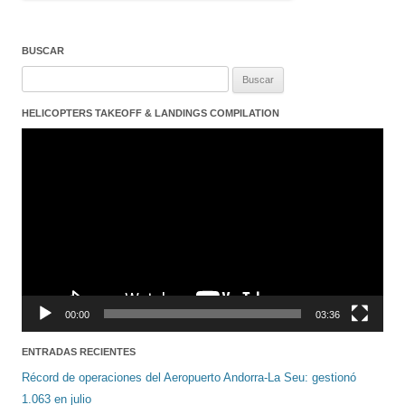
BUSCAR
Buscar:
HELICOPTERS TAKEOFF & LANDINGS COMPILATION
Reproductor
de
vídeo
00:00
03:36
ENTRADAS RECIENTES
Récord de operaciones del Aeropuerto Andorra-La Seu: gestionó
1.063 en julio