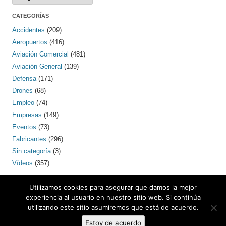
CATEGORÍAS
Accidentes
(209)
Aeropuertos
(416)
Aviación Comercial
(481)
Aviación General
(139)
Defensa
(171)
Drones
(68)
Empleo
(74)
Empresas
(149)
Eventos
(73)
Fabricantes
(296)
Sin categoría
(3)
Vídeos
(357)
PINTEREST
Utilizamos cookies para asegurar que damos la mejor
experiencia al usuario en nuestro sitio web. Si continúa
utilizando este sitio asumiremos que está de acuerdo.
Contacto: bcnaero (arroba) gmail.com
Estoy de acuerdo