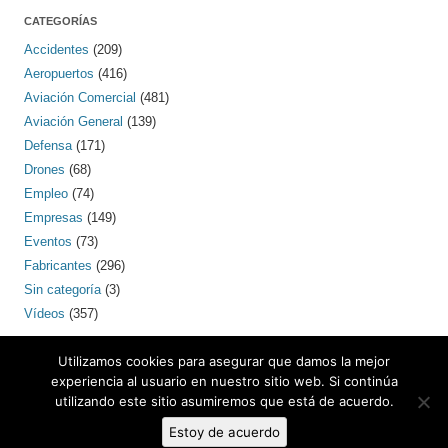
CATEGORÍAS
Accidentes
(209)
Aeropuertos
(416)
Aviación Comercial
(481)
Aviación General
(139)
Defensa
(171)
Drones
(68)
Empleo
(74)
Empresas
(149)
Eventos
(73)
Fabricantes
(296)
Sin categoría
(3)
Vídeos
(357)
PINTEREST
Utilizamos cookies para asegurar que damos la mejor
experiencia al usuario en nuestro sitio web. Si continúa
utilizando este sitio asumiremos que está de acuerdo.
Contacto: bcnaero (arroba) gmail.com
Estoy de acuerdo