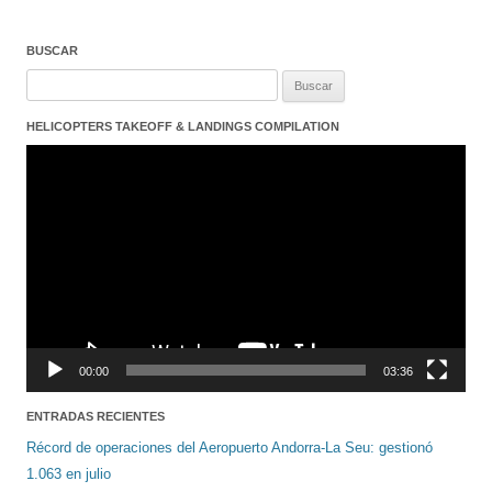
BUSCAR
Buscar:
HELICOPTERS TAKEOFF & LANDINGS COMPILATION
Reproductor
de
vídeo
00:00
03:36
ENTRADAS RECIENTES
Récord de operaciones del Aeropuerto Andorra-La Seu: gestionó
1.063 en julio