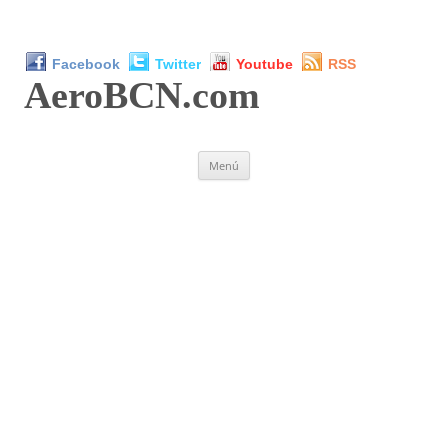
Facebook
Twitter
Youtube
RSS
AeroBCN
.com
Saltar
Menú
al
contenido