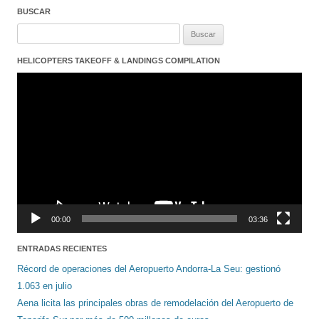
BUSCAR
Buscar:
HELICOPTERS TAKEOFF & LANDINGS COMPILATION
Reproductor
de
vídeo
00:00
03:36
ENTRADAS RECIENTES
Récord de operaciones del Aeropuerto Andorra-La Seu: gestionó
1.063 en julio
Aena licita las principales obras de remodelación del Aeropuerto de