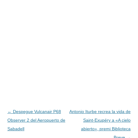
Navegación
←
Despegue Vulcanair P68
Antonio Iturbe recrea la vida de
de
Observer 2 del Aeropuerto de
Saint-Exupéry a «A cielo
entradas
Sabadell
abierto», premi Biblioteca
Breve
→