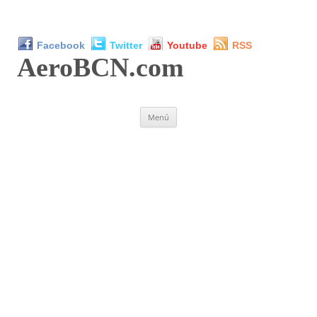
Facebook
Twitter
Youtube
RSS
AeroBCN
.com
Saltar
Menú
al
contenido