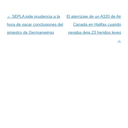
Navegación
←
SEPLA pide prudencia a la
El aterrizaje de un A320 de Air
de
hora de sacar conclusiones del
Canada en Halifax cuando
entradas
siniestro de Germanwings
nevaba deja 23 heridos leves
→