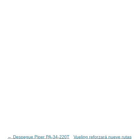
Navegación
←
Despegue Piper PA-34-220T
Vueling reforzará nueve rutas