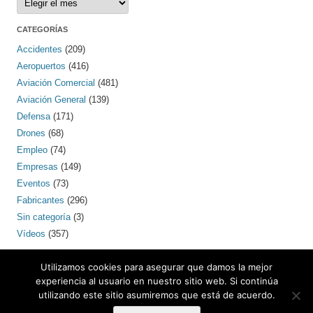
CATEGORÍAS
Accidentes
(209)
Aeropuertos
(416)
Aviación Comercial
(481)
Aviación General
(139)
Defensa
(171)
Drones
(68)
Empleo
(74)
Empresas
(149)
Eventos
(73)
Fabricantes
(296)
Sin categoría
(3)
Vídeos
(357)
PINTEREST
Utilizamos cookies para asegurar que damos la mejor
experiencia al usuario en nuestro sitio web. Si continúa
utilizando este sitio asumiremos que está de acuerdo.