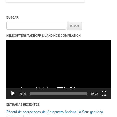
BUSCAR
Buscar:
HELICOPTERS TAKEOFF & LANDINGS COMPILATION
Reproductor
de
vídeo
00:00
03:36
ENTRADAS RECIENTES
Récord de operaciones del Aeropuerto Andorra-La Seu: gestionó