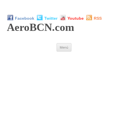
Facebook
Twitter
Youtube
RSS
AeroBCN
.com
Saltar
Menú
al
contenido