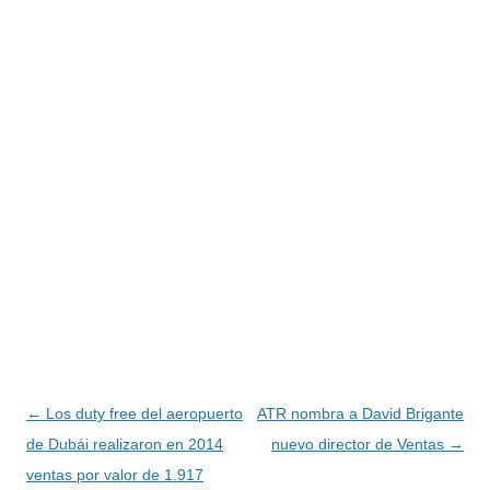
Navegación
←
Los duty free del aeropuerto
ATR nombra a David Brigante
de
de Dubái realizaron en 2014
nuevo director de Ventas
→
entradas
ventas por valor de 1.917