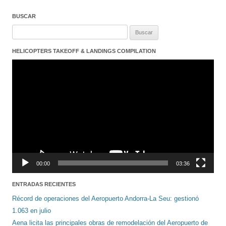
BUSCAR
Buscar:
HELICOPTERS TAKEOFF & LANDINGS COMPILATION
Reproductor
de
vídeo
00:00
03:36
ENTRADAS RECIENTES
Récord de operaciones del Aeropuerto Andorra-La Seu: gestionó
1.063 en julio
Aena licita las principales obras de remodelación del Aeropuerto de