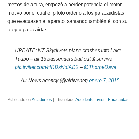
metros de altura, empezó a perder potencia el motor,
motivo por el cual el piloto ordenó a los paracaidistas
que evacuasen el aparato, santando también él con su
propio paracaídas.
UPDATE: NZ Skydivers plane crashes into Lake
Taupo – all 13 passengers bail out & survive
pic.twitter.com/HRDxNdiAD2
–
@ThorpeDave
— Air News agency (@airlivenet)
enero 7, 2015
Publicado en
Accidentes
| Etiquetado
Accidente
,
avión
,
Paracaídas