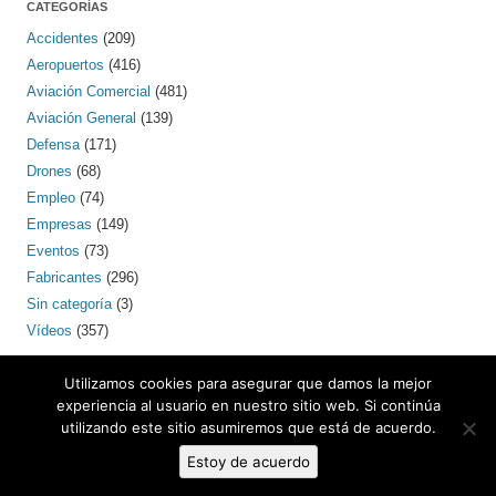
CATEGORÍAS
Accidentes
(209)
Aeropuertos
(416)
Aviación Comercial
(481)
Aviación General
(139)
Defensa
(171)
Drones
(68)
Empleo
(74)
Empresas
(149)
Eventos
(73)
Fabricantes
(296)
Sin categoría
(3)
Vídeos
(357)
PINTEREST
Utilizamos cookies para asegurar que damos la mejor
experiencia al usuario en nuestro sitio web. Si continúa
utilizando este sitio asumiremos que está de acuerdo.
Estoy de acuerdo
Contacto: bcnaero (arroba) gmail.com