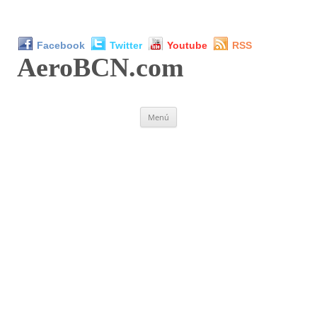
Facebook
Twitter
Youtube
RSS
AeroBCN
.com
Saltar
Menú
al
contenido