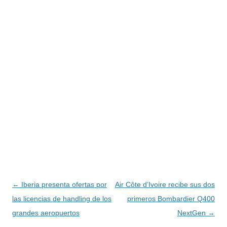
Navegación
←
Iberia presenta ofertas por
Air Côte d’Ivoire recibe sus dos
de
las licencias de handling de los
primeros Bombardier Q400
entradas
grandes aeropuertos
NextGen
→