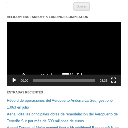
Buscar:
HELICOPTERS TAKEOFF & LANDINGS COMPILATION
Reproductor
de
vídeo
00:00
03:36
ENTRADAS RECIENTES
Récord de operaciones del Aeropuerto Andorra-La Seu: gestionó
1.063 en julio
Aena licita las principales obras de remodelación del Aeropuerto de
Tenerife Sur por más de 500 millones de euros
Armed Forces of Malta expand fleet with additional Beechcraft King