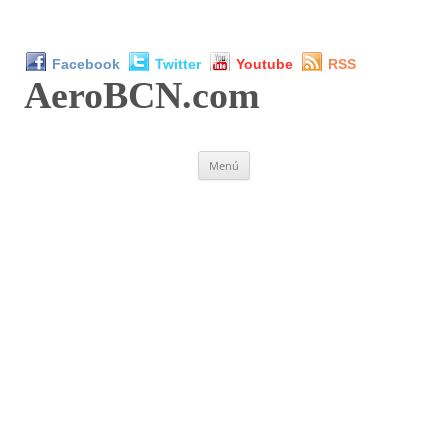
Facebook
Twitter
Youtube
RSS
AeroBCN
.com
Saltar
Menú
al
contenido