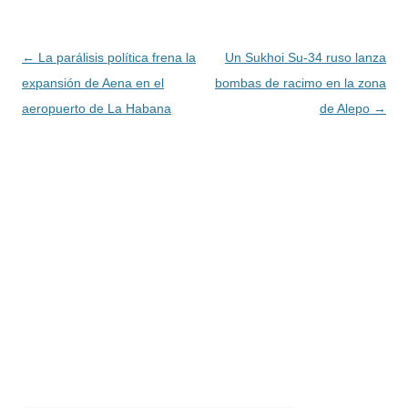
Navegación
←
La parálisis política frena la
Un Sukhoi Su-34 ruso lanza
de
expansión de Aena en el
bombas de racimo en la zona
entradas
aeropuerto de La Habana
de Alepo
→