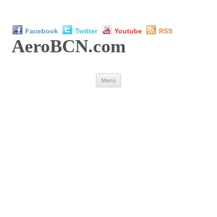
Facebook
Twitter
Youtube
RSS
AeroBCN
.com
Saltar
Menú
al
contenido