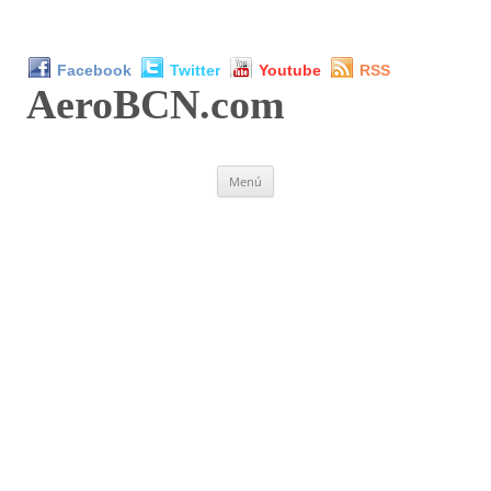
Facebook
Twitter
Youtube
RSS
AeroBCN
.com
Saltar
Menú
al
contenido