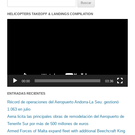
Buscar:
HELICOPTERS TAKEOFF & LANDINGS COMPILATION
Reproductor
de
vídeo
00:00
03:36
ENTRADAS RECIENTES
Récord de operaciones del Aeropuerto Andorra-La Seu: gestionó
1.063 en julio
Aena licita las principales obras de remodelación del Aeropuerto de
Tenerife Sur por más de 500 millones de euros
Armed Forces of Malta expand fleet with additional Beechcraft King