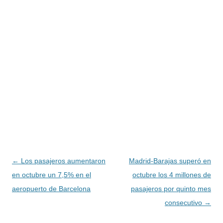
Navegación
←
Los pasajeros aumentaron
Madrid-Barajas superó en
de
en octubre un 7,5% en el
octubre los 4 millones de
entradas
aeropuerto de Barcelona
pasajeros por quinto mes
consecutivo
→