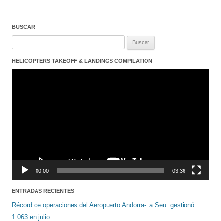
BUSCAR
Buscar:
HELICOPTERS TAKEOFF & LANDINGS COMPILATION
Reproductor
de
vídeo
00:00
03:36
ENTRADAS RECIENTES
Récord de operaciones del Aeropuerto Andorra-La Seu: gestionó
1.063 en julio