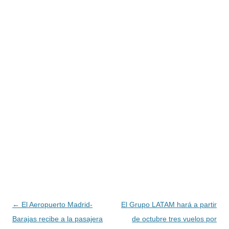
Navegación
←
El Aeropuerto Madrid-
El Grupo LATAM hará a partir
de
Barajas recibe a la pasajera
de octubre tres vuelos por