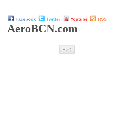
Facebook
Twitter
Youtube
RSS
AeroBCN
.com
Saltar
Menú
al
contenido