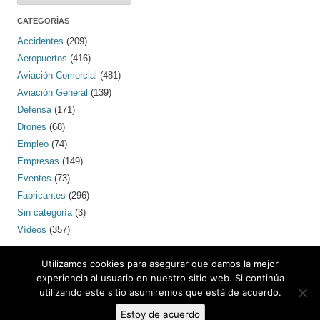
CATEGORÍAS
Accidentes
(209)
Aeropuertos
(416)
Aviación Comercial
(481)
Aviación General
(139)
Defensa
(171)
Drones
(68)
Empleo
(74)
Empresas
(149)
Eventos
(73)
Fabricantes
(296)
Sin categoría
(3)
Vídeos
(357)
PINTEREST
Utilizamos cookies para asegurar que damos la mejor
experiencia al usuario en nuestro sitio web. Si continúa
utilizando este sitio asumiremos que está de acuerdo.
Contacto: bcnaero (arroba) gmail.com
Estoy de acuerdo