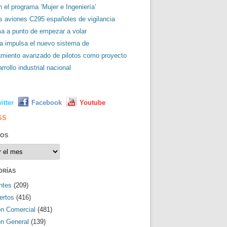
 el programa ‘Mujer e Ingeniería’
es aviones C295 españoles de vigilancia
ma a punto de empezar a volar
a impulsa el nuevo sistema de
amiento avanzado de pilotos como proyecto
rrollo industrial nacional
L
itter
Facebook
Youtube
SS
VOS
os
ORÍAS
ntes
(209)
ertos
(416)
ón Comercial
(481)
ón General
(139)