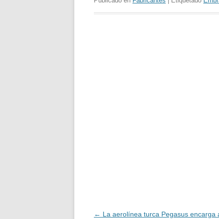
Publicado en
Fabricantes
| Etiquetado
Embr
Navegación
←
La aerolínea turca Pegasus encarga 