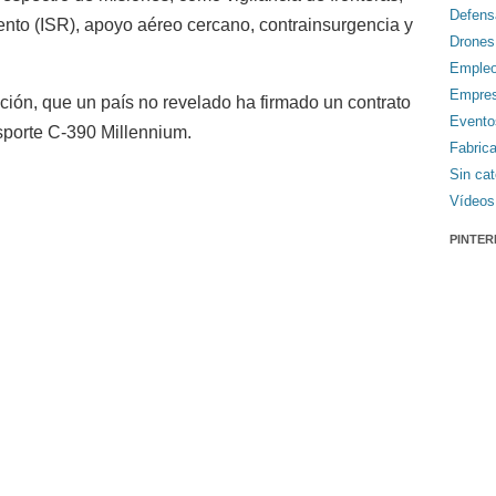
Defens
iento (ISR), apoyo aéreo cercano, contrainsurgencia y
Drones
Emple
Empre
mación, que un país no revelado ha firmado un contrato
Evento
sporte C-390 Millennium.
Fabric
Sin cat
Vídeos
PINTER