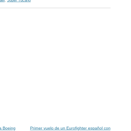
aer
,
Super Tucano
a Boeing
Primer vuelo de un Eurofighter español con