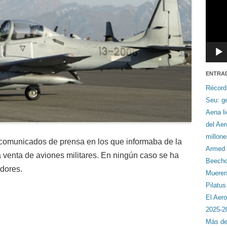
ENTRA
Récord
Seu: ge
Aena li
del Ae
millon
 comunicados de prensa en los que informaba de la
Armed F
a venta de aviones militares. En ningún caso se ha
Beechcr
dores.
Mueren 
Pilatu
El Aero
2025-2
Más de