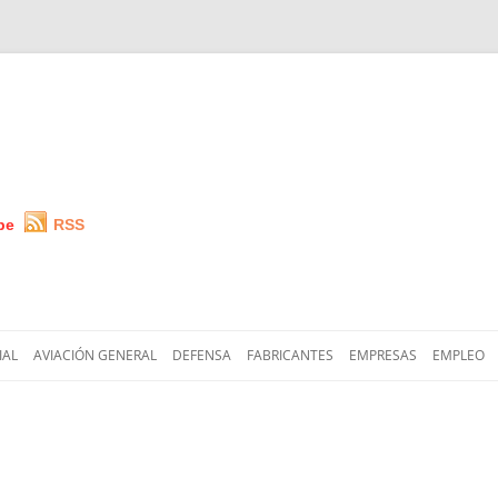
be
RSS
Saltar
al
IAL
AVIACIÓN GENERAL
DEFENSA
FABRICANTES
EMPRESAS
EMPLEO
contenido