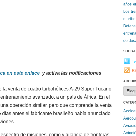
años en
Los tr
maríti
Defens
entren
de desa
SOCIA
Tw
R
ica en este enlace
y activa las notificaciones
ARCHI
Archiv
 la venta de cuatro turbohélices A-29 Super Tucano,
 entrenamiento avanzado, a un país de África. En el
CATEG
na operación similar, pero que comprende la venta
Accide
 días antes el fabricante brasileño había anunciado
Aeropu
viones.
Aviaci
Aviaci
espectro de misiones, como vigilancia de fronteras,