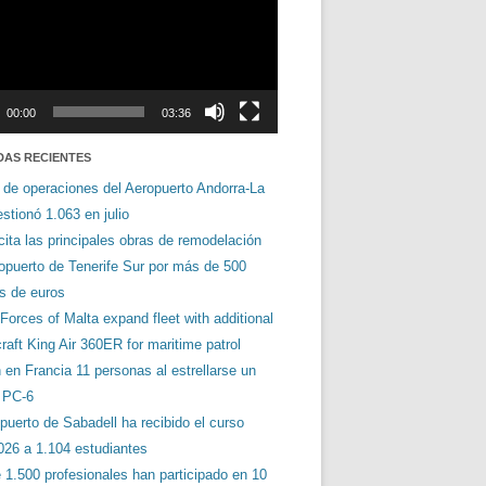
00:00
03:36
DAS RECIENTES
 de operaciones del Aeropuerto Andorra-La
stionó 1.063 en julio
cita las principales obras de remodelación
ropuerto de Tenerife Sur por más de 500
es de euros
orces of Malta expand fleet with additional
aft King Air 360ER for maritime patrol
en Francia 11 personas al estrellarse un
s PC-6
puerto de Sabadell ha recibido el curso
026 a 1.104 estudiantes
 1.500 profesionales han participado en 10