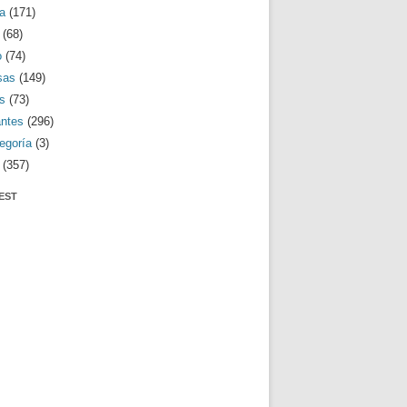
a
(171)
(68)
o
(74)
sas
(149)
s
(73)
antes
(296)
egoría
(3)
(357)
EST