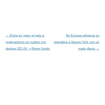
Navegación
←
Entra en vigor el veto a
Air Europa refuerza su
de
ordenadores en vuelos con
operativa a Nueva York con un
entradas
destino EE.UU. y Reino Unido
vuelo diario
→