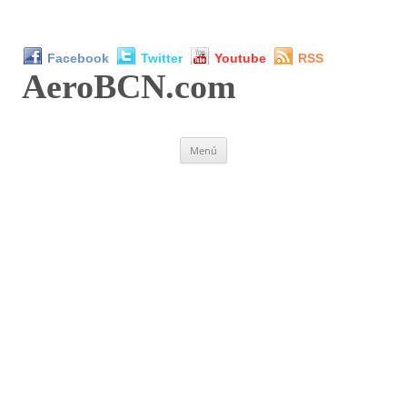
Facebook
Twitter
Youtube
RSS
AeroBCN
.com
Saltar
Menú
al
contenido