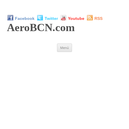
Facebook
Twitter
Youtube
RSS
AeroBCN
.com
Saltar
Menú
al
contenido