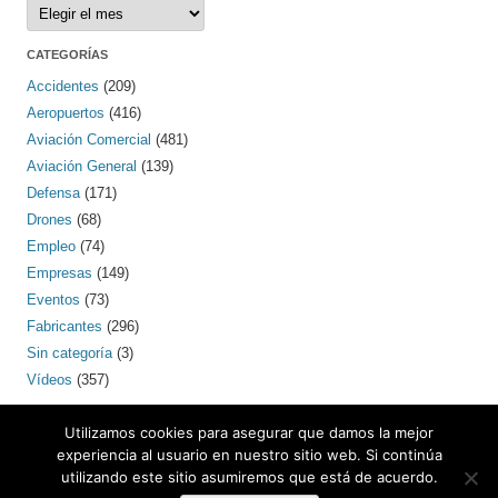
Archivos
CATEGORÍAS
Accidentes
(209)
Aeropuertos
(416)
Aviación Comercial
(481)
Aviación General
(139)
Defensa
(171)
Drones
(68)
Empleo
(74)
Empresas
(149)
Eventos
(73)
Fabricantes
(296)
Sin categoría
(3)
Vídeos
(357)
PINTEREST
Utilizamos cookies para asegurar que damos la mejor
experiencia al usuario en nuestro sitio web. Si continúa
utilizando este sitio asumiremos que está de acuerdo.