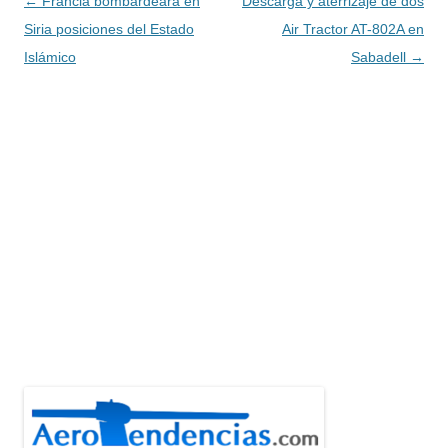
Navegación
←
Francia bombardeará en
Descarga y aterrizaje de dos
de
Siria posiciones del Estado
Air Tractor AT-802A en
entradas
Islámico
Sabadell
→