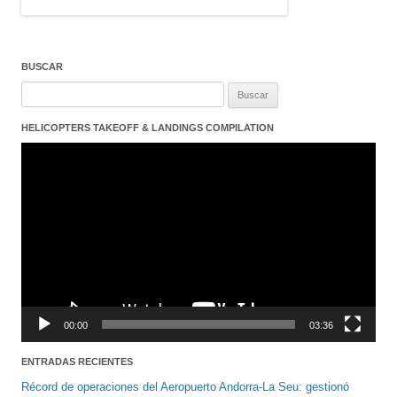
BUSCAR
Buscar:
HELICOPTERS TAKEOFF & LANDINGS COMPILATION
Reproductor
de
vídeo
00:00
03:36
ENTRADAS RECIENTES
Récord de operaciones del Aeropuerto Andorra-La Seu: gestionó