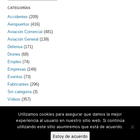
CATEGORÍAS
Accidentes
(209)
Aeropuertos
(416)
Aviación Comercial
(481)
Aviación General
(139)
Defensa
(171)
Drones
(68)
Empleo
(74)
Empresas
(149)
Eventos
(73)
Fabricantes
(296)
Sin categoría
(3)
Vídeos
(357)
PINTEREST
Utilizamos cookies para asegurar que damos la mejor
experiencia al usuario en nuestro sitio web. Si continúa
utilizando este sitio asumiremos que está de acuerdo.
Contacto: bcnaero (arroba) gmail.com
Estoy de acuerdo