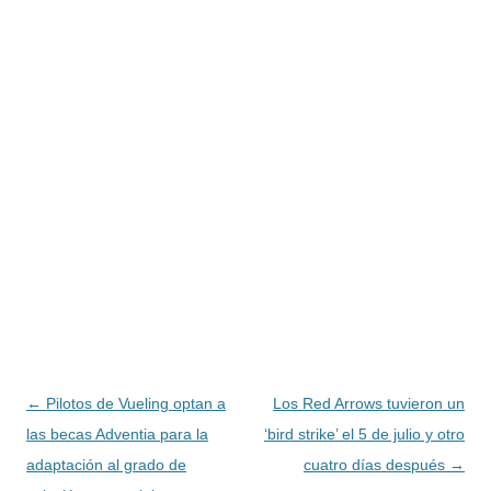
Navegación
←
Pilotos de Vueling optan a
Los Red Arrows tuvieron un
de
las becas Adventia para la
‘bird strike’ el 5 de julio y otro
entradas
adaptación al grado de
cuatro días después
→