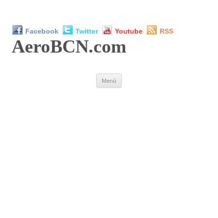
Facebook
Twitter
Youtube
RSS
AeroBCN
.com
Saltar
Menú
al
contenido