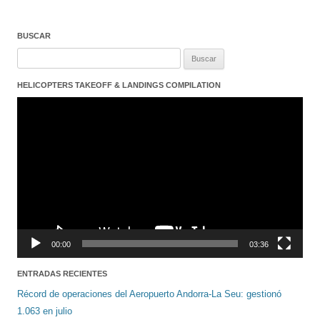
BUSCAR
Buscar:
HELICOPTERS TAKEOFF & LANDINGS COMPILATION
Reproductor
de
vídeo
00:00
03:36
ENTRADAS RECIENTES
Récord de operaciones del Aeropuerto Andorra-La Seu: gestionó
1.063 en julio