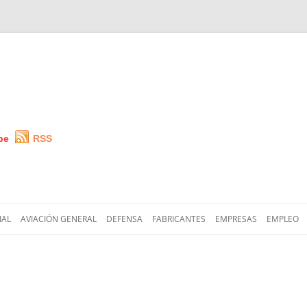
be
RSS
Saltar
al
IAL
AVIACIÓN GENERAL
DEFENSA
FABRICANTES
EMPRESAS
EMPLEO
contenido