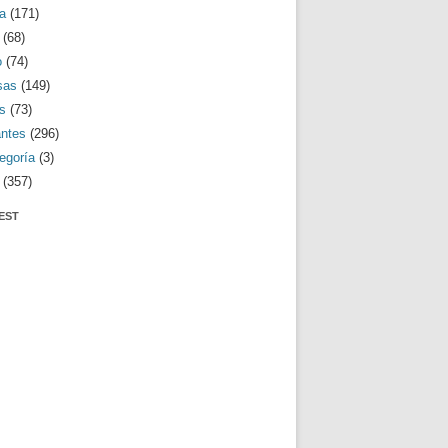
a
(171)
(68)
o
(74)
sas
(149)
s
(73)
antes
(296)
egoría
(3)
(357)
EST