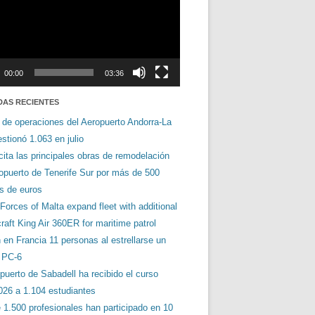
00:00
03:36
DAS RECIENTES
 de operaciones del Aeropuerto Andorra-La
stionó 1.063 en julio
cita las principales obras de remodelación
ropuerto de Tenerife Sur por más de 500
es de euros
orces of Malta expand fleet with additional
aft King Air 360ER for maritime patrol
en Francia 11 personas al estrellarse un
s PC-6
puerto de Sabadell ha recibido el curso
026 a 1.104 estudiantes
 1.500 profesionales han participado en 10