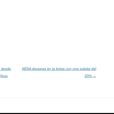
o desde
AENA despega en la bolsa con una subida del
 Reus
20%
→