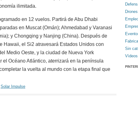
Defens
onomía ilimitada.
Drones
rogramado en 12 vuelos. Partirá de Abu Dhabi
Emple
Empre
e paradas en Muscat (Omán); Ahmedabad y Varanasi
Evento
ania); y Chongqing y Nanjing (China). Después de
Fabric
de Hawaii, el Si2 atravesará Estados Unidos con
Sin cat
del Medio Oeste, y la ciudad de Nueva York
Vídeos
 el Océano Atlántico, aterrizará en la península
PINTER
 completar la vuelta al mundo con la etapa final que
,
Solar Impulse