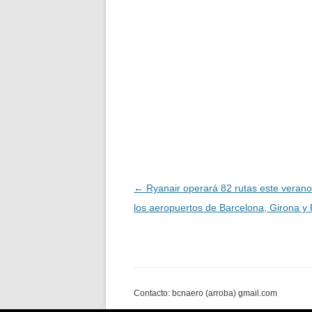
Navegación
←
Ryanair operará 82 rutas este veran
de
los aeropuertos de Barcelona, Girona y
entradas
Contacto: bcnaero (arroba) gmail.com