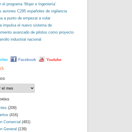
 el programa ‘Mujer e Ingeniería’
es aviones C295 españoles de vigilancia
ma a punto de empezar a volar
a impulsa el nuevo sistema de
amiento avanzado de pilotos como proyecto
rrollo industrial nacional
L
itter
Facebook
Youtube
SS
VOS
os
ORÍAS
ntes
(209)
ertos
(416)
ón Comercial
(481)
ón General
(139)