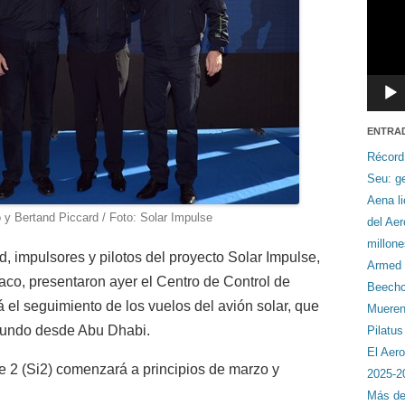
ENTRA
Récord
Seu: ge
Aena li
y Bertand Piccard / Foto: Solar Impulse
del Ae
millon
, impulsores y pilotos del proyecto Solar Impulse,
Armed F
naco, presentaron ayer el Centro de Control de
Beechcr
el seguimiento de los vuelos del avión solar, que
Mueren 
 mundo desde Abu Dhabi.
Pilatu
El Aero
e 2 (Si2) comenzará a principios de marzo y
2025-2
Más de