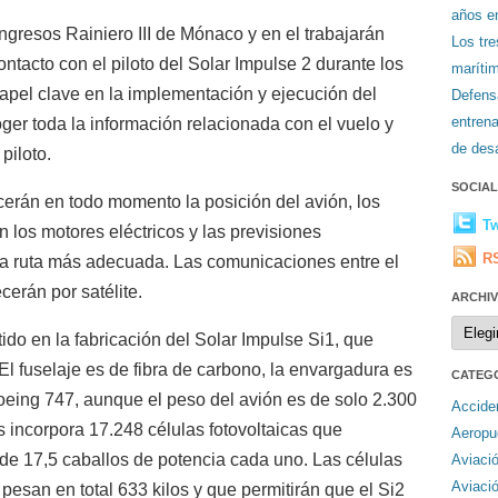
años en
gresos Rainiero III de Mónaco y en el trabajarán
Los tr
ntacto con el piloto del Solar Impulse 2 durante los
maríti
apel clave en la implementación y ejecución del
Defens
entren
ger toda la información relacionada con el vuelo y
de desa
 piloto.
SOCIA
cerán en todo momento la posición del avión, los
Tw
n los motores eléctricos y las previsiones
R
 la ruta más adecuada. Las comunicaciones entre el
erán por satélite.
ARCHI
Archiv
ido en la fabricación del Solar Impulse Si1, que
El fuselaje es de fibra de carbono, la envargadura es
CATEG
eing 747, aunque el peso del avión es de solo 2.300
Accide
as incorpora 17.248 células fotovoltaicas que
Aeropu
 de 17,5 caballos de potencia cada uno. Las células
Aviaci
Aviaci
 pesan en total 633 kilos y que permitirán que el Si2