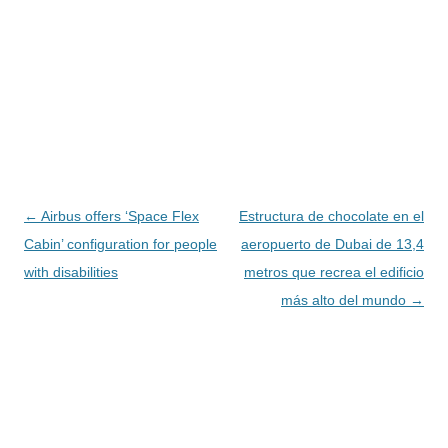
Navegación
←
Airbus offers ‘Space Flex
Estructura de chocolate en el
de
Cabin’ configuration for people
aeropuerto de Dubai de 13,4
entradas
with disabilities
metros que recrea el edificio
más alto del mundo
→