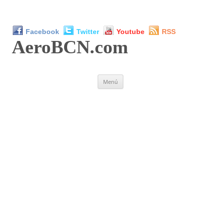
Facebook
Twitter
Youtube
RSS
AeroBCN
.com
Saltar
Menú
al
contenido