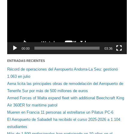
00:00
03:36
ENTRADAS RECIENTES
Récord de operaciones del Aeropuerto Andorra-La Seu: gestionó
1.063 en julio
Aena licita las principales obras de remodelación del Aeropuerto de
Tenerife Sur por más de 500 millones de euros
Armed Forces of Malta expand fleet with additional Beechcraft King
Air 360ER for maritime patrol
Mueren en Francia 11 personas al estrellarse un Pilatus PC-6
El Aeropuerto de Sabadell ha recibido el curso 2025-2026 a 1.104
estudiantes
Más de 1.500 profesionales han participado en 10 años en el