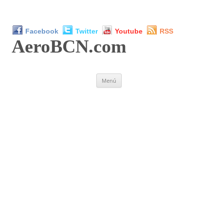
Facebook
Twitter
Youtube
RSS
AeroBCN
.com
Saltar
Menú
al
contenido