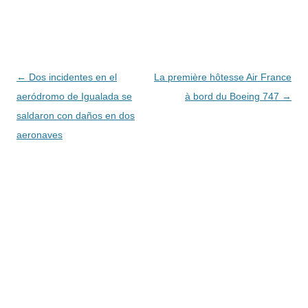
Navegación
←
Dos incidentes en el
La première hôtesse Air France
de
aeródromo de Igualada se
à bord du Boeing 747
→
entradas
saldaron con daños en dos
aeronaves