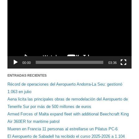
Reproductor
de
vídeo
00:00
03:36
ENTRADAS RECIENTES
Récord de operaciones del Aeropuerto Andorra-La Seu: gestionó
1.063 en julio
Aena licita las principales obras de remodelación del Aeropuerto de
Tenerife Sur por más de 500 millones de euros
Armed Forces of Malta expand fleet with additional Beechcraft King
Air 360ER for maritime patrol
Mueren en Francia 11 personas al estrellarse un Pilatus PC-6
El Aeropuerto de Sabadell ha recibido el curso 2025-2026 a 1.104