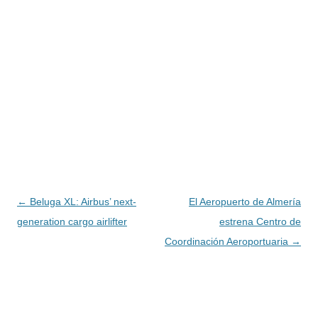
Navegación
←
Beluga XL: Airbus’ next-
El Aeropuerto de Almería
de
generation cargo airlifter
estrena Centro de
entradas
Coordinación Aeroportuaria
→