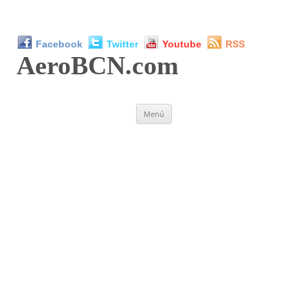
Facebook
Twitter
Youtube
RSS
AeroBCN
.com
Saltar
Menú
al
contenido