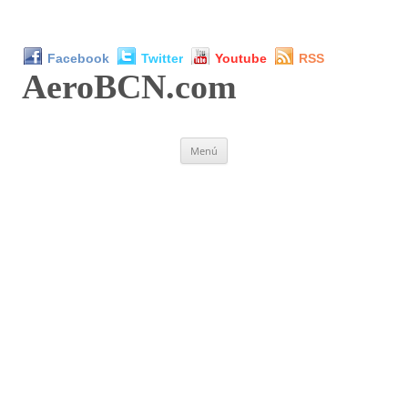
Facebook
Twitter
Youtube
RSS
AeroBCN
.com
Saltar
Menú
al
contenido