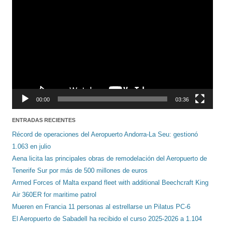
de
vídeo
00:00
03:36
ENTRADAS RECIENTES
Récord de operaciones del Aeropuerto Andorra-La Seu: gestionó
1.063 en julio
Aena licita las principales obras de remodelación del Aeropuerto de
Tenerife Sur por más de 500 millones de euros
Armed Forces of Malta expand fleet with additional Beechcraft King
Air 360ER for maritime patrol
Mueren en Francia 11 personas al estrellarse un Pilatus PC-6
El Aeropuerto de Sabadell ha recibido el curso 2025-2026 a 1.104