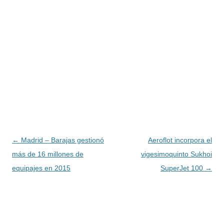
Navegación
←
Madrid – Barajas gestionó
Aeroflot incorpora el
de
más de 16 millones de
vigesimoquinto Sukhoi
entradas
equipajes en 2015
SuperJet 100
→