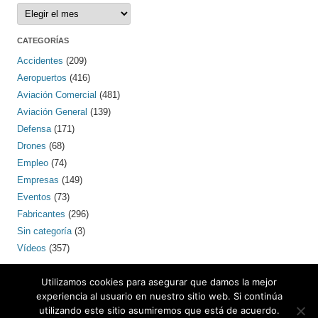
Archivos
CATEGORÍAS
Accidentes
(209)
Aeropuertos
(416)
Aviación Comercial
(481)
Aviación General
(139)
Defensa
(171)
Drones
(68)
Empleo
(74)
Empresas
(149)
Eventos
(73)
Fabricantes
(296)
Sin categoría
(3)
Vídeos
(357)
PINTEREST
Utilizamos cookies para asegurar que damos la mejor
experiencia al usuario en nuestro sitio web. Si continúa
utilizando este sitio asumiremos que está de acuerdo.