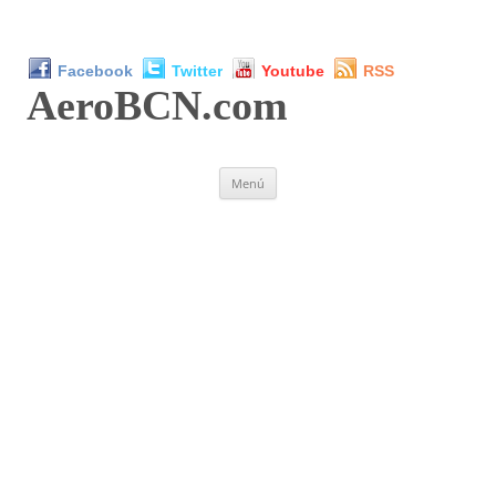
Facebook
Twitter
Youtube
RSS
AeroBCN
.com
Saltar
Menú
al
contenido