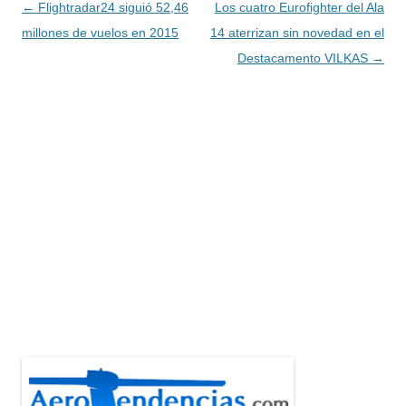
Navegación
←
Flightradar24 siguió 52,46
Los cuatro Eurofighter del Ala
de
millones de vuelos en 2015
14 aterrizan sin novedad en el
entradas
Destacamento VILKAS
→