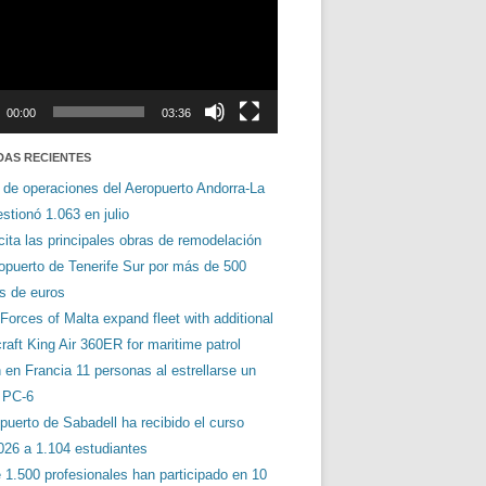
00:00
03:36
DAS RECIENTES
 de operaciones del Aeropuerto Andorra-La
stionó 1.063 en julio
cita las principales obras de remodelación
ropuerto de Tenerife Sur por más de 500
es de euros
orces of Malta expand fleet with additional
aft King Air 360ER for maritime patrol
en Francia 11 personas al estrellarse un
s PC-6
puerto de Sabadell ha recibido el curso
026 a 1.104 estudiantes
 1.500 profesionales han participado en 10