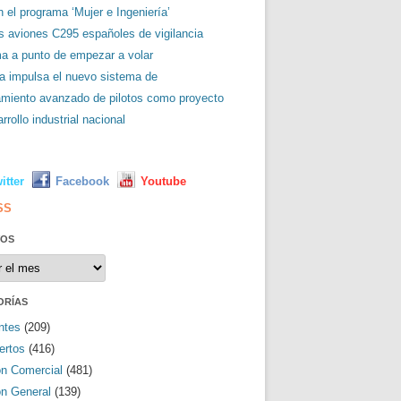
 el programa ‘Mujer e Ingeniería’
es aviones C295 españoles de vigilancia
ma a punto de empezar a volar
a impulsa el nuevo sistema de
amiento avanzado de pilotos como proyecto
rrollo industrial nacional
L
itter
Facebook
Youtube
SS
VOS
os
ORÍAS
ntes
(209)
ertos
(416)
ón Comercial
(481)
ón General
(139)