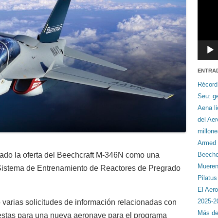
ENTRA
Récord
Seu: ge
Aena li
del Ae
millon
Armed F
iado la oferta del Beechcraft M-346N como una
Beechcr
Mueren 
l Sistema de Entrenamiento de Reactores de Pregrado
Pilatu
El Aero
2025-2
varias solicitudes de información relacionadas con
Más de
estas para una nueva aeronave para el programa