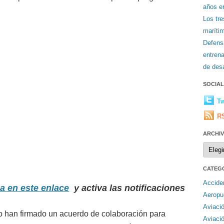
años en
Los tr
maríti
Defens
entren
de desa
SOCIA
Tw
R
ARCHI
Archiv
CATEG
Accide
ca en este enlace
y activa las notificaciones
Aeropu
Aviaci
o han firmado un acuerdo de colaboración para
Aviaci