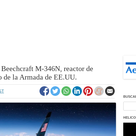
l Beechcraft M-346N, reactor de
o de la Armada de EE.UU.
EST
BUSCA
Buscar
HELICO
Repro
de
vídeo