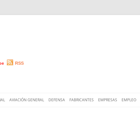
be
RSS
Saltar
al
IAL
AVIACIÓN GENERAL
DEFENSA
FABRICANTES
EMPRESAS
EMPLEO
contenido