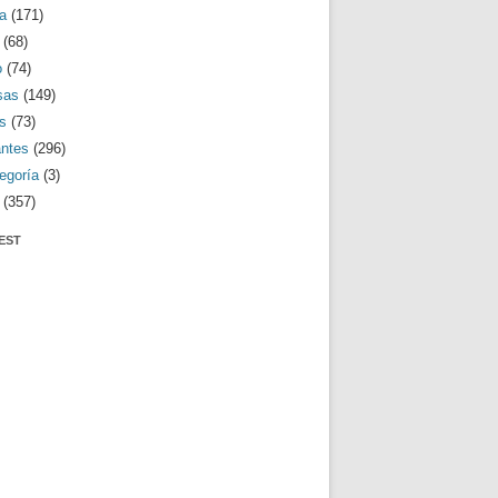
a
(171)
(68)
o
(74)
sas
(149)
s
(73)
antes
(296)
egoría
(3)
(357)
EST