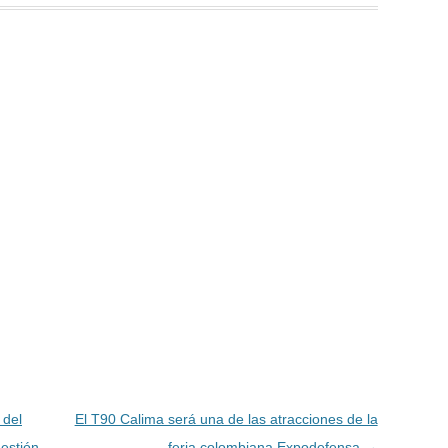
 del
El T90 Calima será una de las atracciones de la
estión
feria colombiana Expodefensa
→