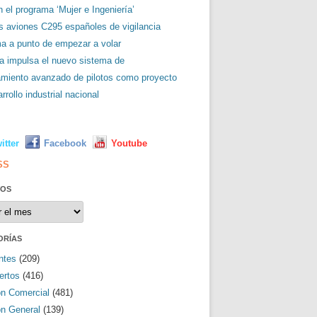
 el programa ‘Mujer e Ingeniería’
es aviones C295 españoles de vigilancia
ma a punto de empezar a volar
a impulsa el nuevo sistema de
amiento avanzado de pilotos como proyecto
rrollo industrial nacional
L
itter
Facebook
Youtube
SS
VOS
os
ORÍAS
ntes
(209)
ertos
(416)
ón Comercial
(481)
ón General
(139)