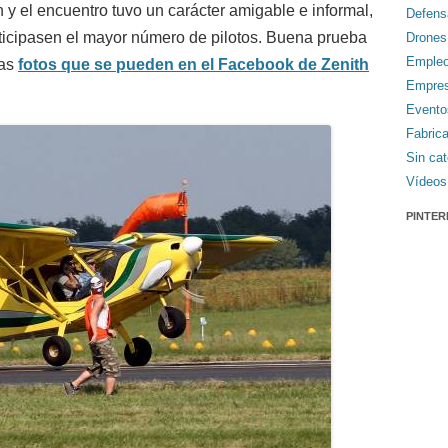
n y el encuentro tuvo un carácter amigable e informal,
Defens
articipasen el mayor número de pilotos. Buena prueba
Drones
Emple
sas
fotos que se pueden en el Facebook de Zenith
Empre
Evento
Fabric
Sin cat
Vídeos
PINTER