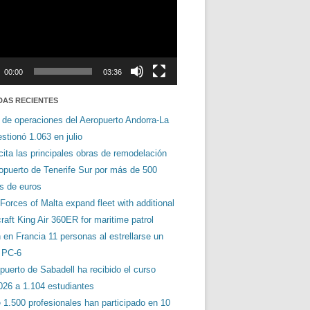
00:00
03:36
DAS RECIENTES
 de operaciones del Aeropuerto Andorra-La
stionó 1.063 en julio
cita las principales obras de remodelación
ropuerto de Tenerife Sur por más de 500
es de euros
orces of Malta expand fleet with additional
aft King Air 360ER for maritime patrol
en Francia 11 personas al estrellarse un
s PC-6
puerto de Sabadell ha recibido el curso
026 a 1.104 estudiantes
 1.500 profesionales han participado en 10