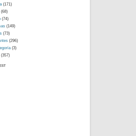
a
(171)
(68)
o
(74)
sas
(149)
s
(73)
antes
(296)
egoría
(3)
(357)
EST