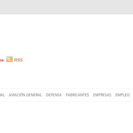
be
RSS
Saltar
al
IAL
AVIACIÓN GENERAL
DEFENSA
FABRICANTES
EMPRESAS
EMPLEO
contenido