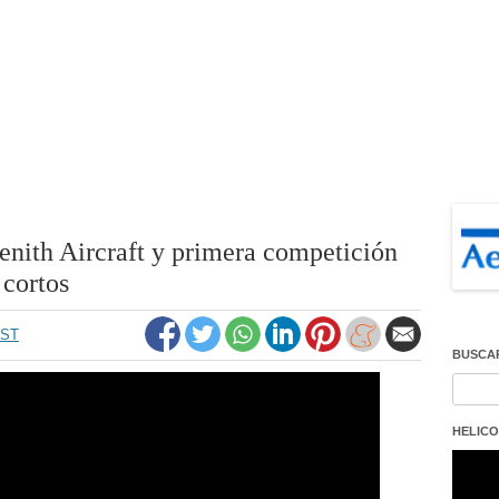
nith Aircraft y primera competición
 cortos
EST
BUSCA
Buscar
HELICO
Repro
de
vídeo