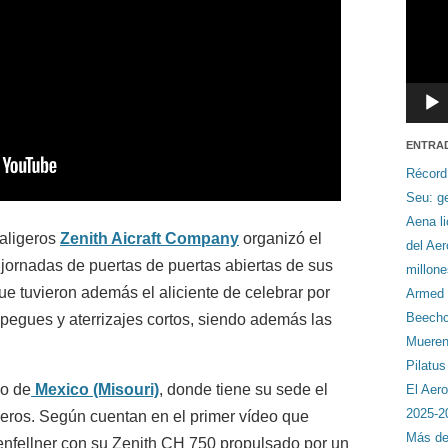
ENTRA
Récord
Seu: ge
Aena li
raligeros
Zenith Aicraft Company
organizó el
del Ae
jornadas de puertas de puertas abiertas de sus
millon
e tuvieron además el aliciente de celebrar por
Armed F
Beechcr
pegues y aterrizajes cortos, siendo además las
Mueren 
Pilatu
mo de
Mexico (Misouri)
, donde tiene su sede el
El Aero
2025-2
igeros. Según cuentan en el primer vídeo que
Más de
nfellner con su Zenith CH 750 propulsado por un