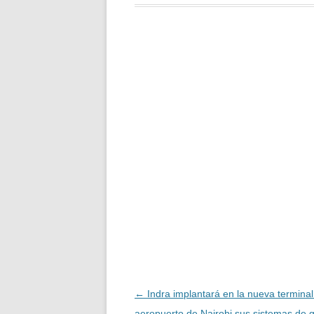
Navegación
←
Indra implantará en la nueva terminal
de
aeropuerto de Nairobi sus sistemas de g