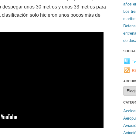
años en
ra despegar unos 30 metros y unos 33 metros para
Los tr
la clasificación solo hicieron unos pocos más de
maríti
Defens
entren
de desa
SOCIA
Tw
R
ARCHI
Archiv
CATEG
Accide
Aeropu
Aviaci
Aviaci