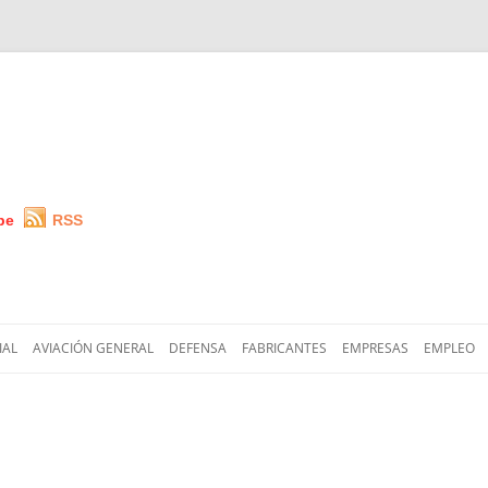
be
RSS
Saltar
al
IAL
AVIACIÓN GENERAL
DEFENSA
FABRICANTES
EMPRESAS
EMPLEO
contenido