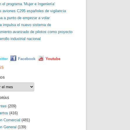
 el programa ‘Mujer e Ingeniería’
es aviones C295 españoles de vigilancia
ma a punto de empezar a volar
a impulsa el nuevo sistema de
amiento avanzado de pilotos como proyecto
rrollo industrial nacional
L
itter
Facebook
Youtube
SS
VOS
os
ORÍAS
ntes
(209)
ertos
(416)
ón Comercial
(481)
ón General
(139)