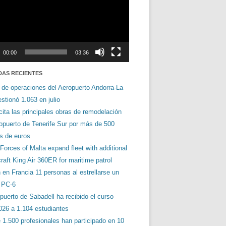
00:00
03:36
DAS RECIENTES
 de operaciones del Aeropuerto Andorra-La
stionó 1.063 en julio
cita las principales obras de remodelación
ropuerto de Tenerife Sur por más de 500
es de euros
orces of Malta expand fleet with additional
aft King Air 360ER for maritime patrol
en Francia 11 personas al estrellarse un
s PC-6
puerto de Sabadell ha recibido el curso
026 a 1.104 estudiantes
 1.500 profesionales han participado en 10