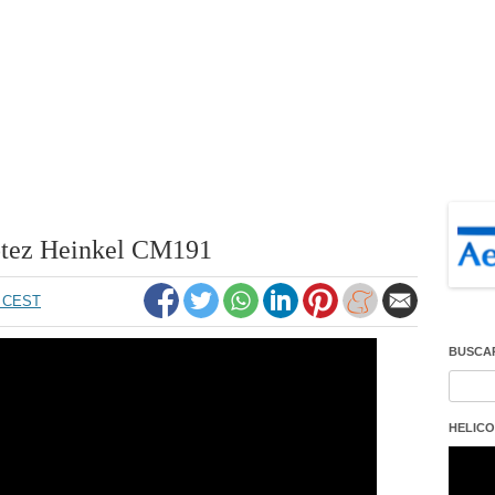
Potez Heinkel CM191
5 CEST
BUSCA
Buscar
HELICO
Repro
de
vídeo