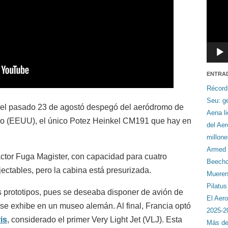
ENTRA
Récord
Seu: ge
 el pasado 23 de agostó despegó del aeródromo de
Aena li
go (EEUU), el único Potez Heinkel CM191 que hay en
del Ae
millon
Armed F
actor Fuga Magister, con capacidad para cuatro
Beechcr
ectables, pero la cabina está presurizada.
Mueren 
Pilatu
s prototipos, pues se deseaba disponer de avión de
El Aero
se exhibe en un museo alemán. Al final, Francia optó
2025-2
is
, considerado el primer Very Light Jet (VLJ). Esta
Más de