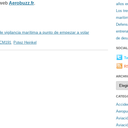
a web
Aerobuzz.fr
.
años en
Los tr
maríti
Defens
entren
e vigilancia marítima a punto de empezar a volar
de desa
CM191
,
Potez Heinkel
SOCIA
Tw
R
ARCHI
Archiv
CATEG
Accide
Aeropu
Aviaci
Aviaci