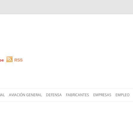
be
RSS
Saltar
al
IAL
AVIACIÓN GENERAL
DEFENSA
FABRICANTES
EMPRESAS
EMPLEO
contenido