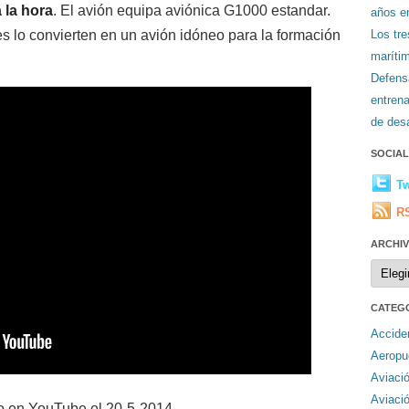
 la hora
. El avión equipa aviónica G1000 estandar.
años en
s lo convierten en un avión idóneo para la formación
Los tr
maríti
Defens
entren
de desa
SOCIA
Tw
R
ARCHI
Archiv
CATEG
Accide
Aeropu
Aviaci
Aviaci
o en YouTube el 20-5-2014