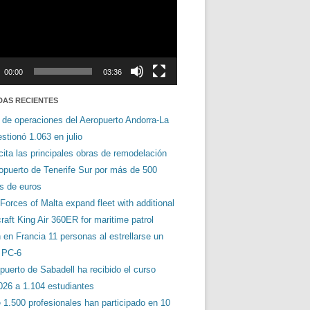
00:00
03:36
DAS RECIENTES
 de operaciones del Aeropuerto Andorra-La
stionó 1.063 en julio
cita las principales obras de remodelación
ropuerto de Tenerife Sur por más de 500
es de euros
orces of Malta expand fleet with additional
aft King Air 360ER for maritime patrol
en Francia 11 personas al estrellarse un
s PC-6
puerto de Sabadell ha recibido el curso
026 a 1.104 estudiantes
 1.500 profesionales han participado en 10