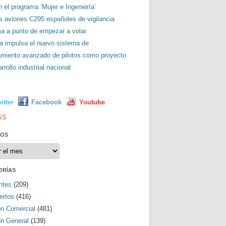
 el programa ‘Mujer e Ingeniería’
es aviones C295 españoles de vigilancia
ma a punto de empezar a volar
a impulsa el nuevo sistema de
amiento avanzado de pilotos como proyecto
rrollo industrial nacional
L
itter
Facebook
Youtube
SS
VOS
os
ORÍAS
ntes
(209)
ertos
(416)
ón Comercial
(481)
ón General
(139)