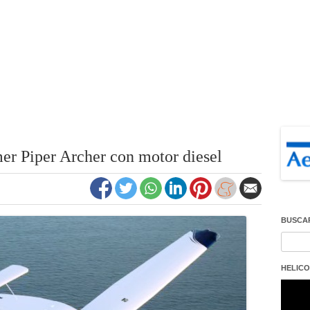
er Piper Archer con motor diesel
BUSCA
Buscar
HELICO
Repro
de
vídeo