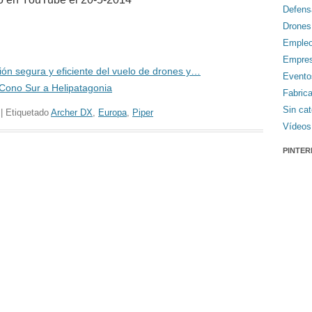
Defens
Drones
Emple
Empre
ión segura y eficiente del vuelo de drones y…
Evento
 Cono Sur a Helipatagonia
Fabric
Sin cat
| Etiquetado
Archer DX
,
Europa
,
Piper
Vídeos
PINTER