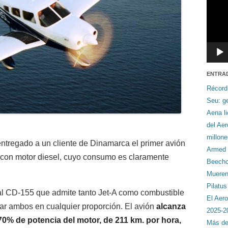
ENTRA
Récord
Seu: ge
Aena li
del Ae
millon
entregado a un cliente de Dinamarca el primer avión
Armed F
con motor diesel, cuyo consumo es claramente
Beechcr
Mueren 
Pilatu
al CD-155 que admite tanto Jet-A como combustible
El Aero
r ambos en cualquier proporción. El avión
alcanza
2025-2
70% de potencia del motor, de 211 km. por hora,
Más de