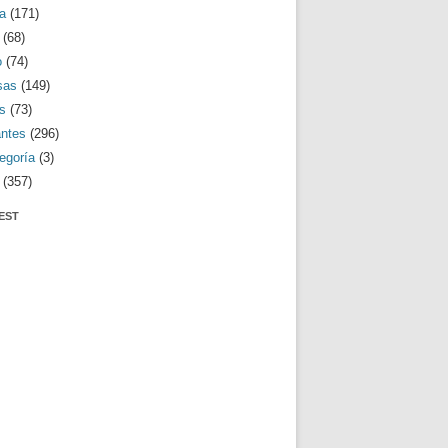
a
(171)
(68)
o
(74)
sas
(149)
s
(73)
antes
(296)
egoría
(3)
(357)
EST