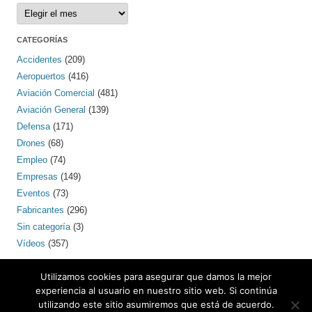
Archivos
CATEGORÍAS
Accidentes
(209)
Aeropuertos
(416)
Aviación Comercial
(481)
Aviación General
(139)
Defensa
(171)
Drones
(68)
Empleo
(74)
Empresas
(149)
Eventos
(73)
Fabricantes
(296)
Sin categoría
(3)
Vídeos
(357)
PINTEREST
Utilizamos cookies para asegurar que damos la mejor
experiencia al usuario en nuestro sitio web. Si continúa
utilizando este sitio asumiremos que está de acuerdo.