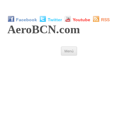
Facebook
Twitter
Youtube
RSS
AeroBCN
.com
Saltar
Menú
al
contenido