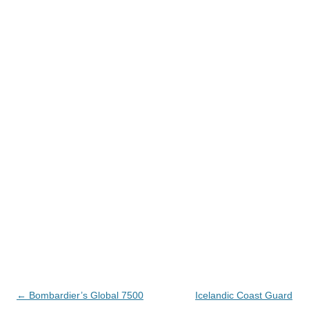
Navegación
←
Bombardier’s Global 7500
Icelandic Coast Guard