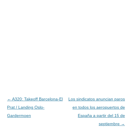
Navegación
←
A320: Takeoff Barcelona-El
Los sindicatos anuncian paros
de
Prat / Landing Oslo-
en todos los aeropuertos de
entradas
Gardermoen
España a partir del 15 de
septiembre
→