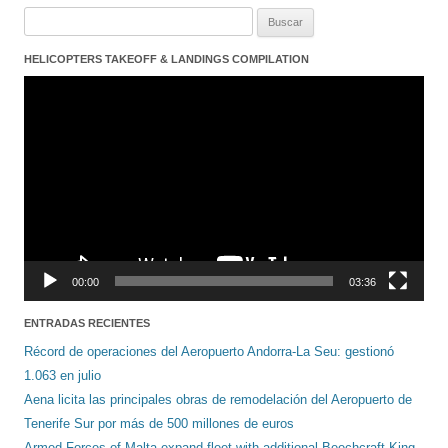
Buscar:
HELICOPTERS TAKEOFF & LANDINGS COMPILATION
Reproductor
de
vídeo
00:00
03:36
ENTRADAS RECIENTES
Récord de operaciones del Aeropuerto Andorra-La Seu: gestionó
1.063 en julio
Aena licita las principales obras de remodelación del Aeropuerto de
Tenerife Sur por más de 500 millones de euros
Armed Forces of Malta expand fleet with additional Beechcraft King