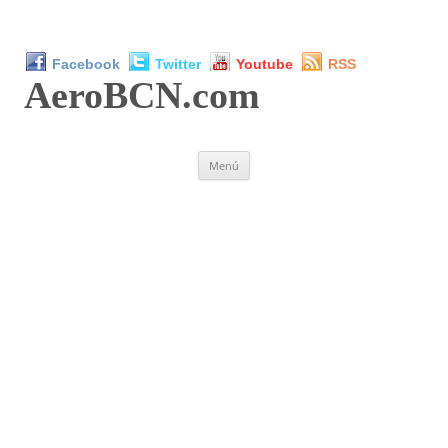
Facebook
Twitter
Youtube
RSS
AeroBCN
.com
Saltar
Menú
al
contenido