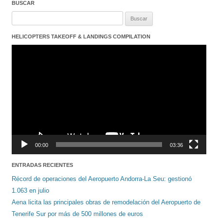
BUSCAR
Buscar:
HELICOPTERS TAKEOFF & LANDINGS COMPILATION
Reproductor
de
vídeo
00:00
03:36
ENTRADAS RECIENTES
Récord de operaciones del Aeropuerto Andorra-La Seu: gestionó
1.063 en julio
Aena licita las principales obras de remodelación del Aeropuerto de
Tenerife Sur por más de 500 millones de euros