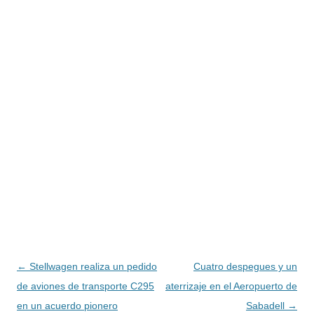
Navegación
←
Stellwagen realiza un pedido
Cuatro despegues y un
de
de aviones de transporte C295
aterrizaje en el Aeropuerto de
entradas
en un acuerdo pionero
Sabadell
→