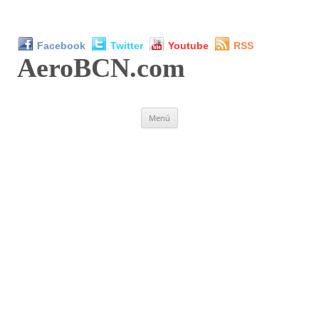
Facebook
Twitter
Youtube
RSS
AeroBCN
.com
Saltar
Menú
al
contenido