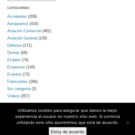
CATEGORÍAS
Accidentes
(209)
Aeropuertos
(416)
Aviación Comercial
(481)
Aviación General
(139)
Defensa
(171)
Drones
(68)
Empleo
(74)
Empresas
(149)
Eventos
(73)
Fabricantes
(296)
Sin categoría
(3)
Vídeos
(357)
PINTEREST
Utilizamos cookies para asegurar que damos la mejor
experiencia al usuario en nuestro sitio web. Si continúa
utilizando este sitio asumiremos que está de acuerdo.
Estoy de acuerdo
Contacto: bcnaero (arroba) gmail.com