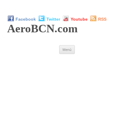
Facebook
Twitter
Youtube
RSS
AeroBCN
.com
Saltar
Menú
al
contenido