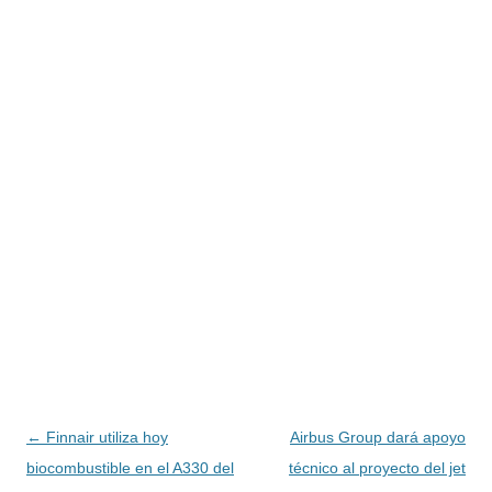
Navegación
←
Finnair utiliza hoy
Airbus Group dará apoyo
de
biocombustible en el A330 del
técnico al proyecto del jet