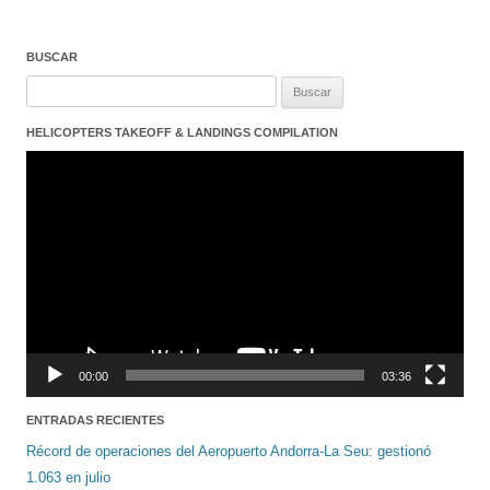
BUSCAR
Buscar:
HELICOPTERS TAKEOFF & LANDINGS COMPILATION
Reproductor
de
vídeo
00:00
03:36
ENTRADAS RECIENTES
Récord de operaciones del Aeropuerto Andorra-La Seu: gestionó
1.063 en julio