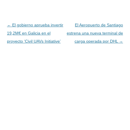
Navegación
←
El gobierno aprueba invertir
El Aeropuerto de Santiago
de
19,2M€ en Galicia en el
estrena una nueva terminal de
entradas
proyecto ‘Civil UAVs Initiative’
carga operada por DHL
→