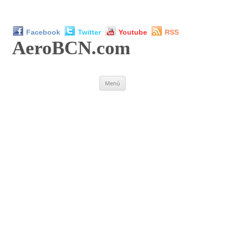
Facebook
Twitter
Youtube
RSS
AeroBCN
.com
Saltar
Menú
al
contenido