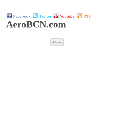
Facebook
Twitter
Youtube
RSS
AeroBCN
.com
Saltar
Menú
al
contenido