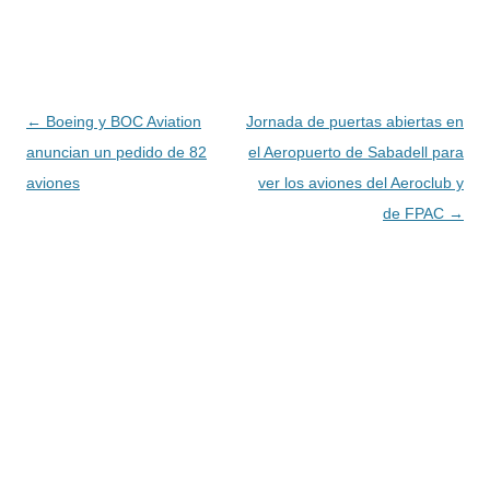
Navegación
←
Boeing y BOC Aviation
Jornada de puertas abiertas en
de
anuncian un pedido de 82
el Aeropuerto de Sabadell para
entradas
aviones
ver los aviones del Aeroclub y
de FPAC
→