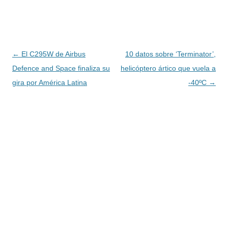
Navegación
←
El C295W de Airbus
10 datos sobre ‘Terminator’,
de
Defence and Space finaliza su
helicóptero ártico que vuela a
entradas
gira por América Latina
-40ºC
→