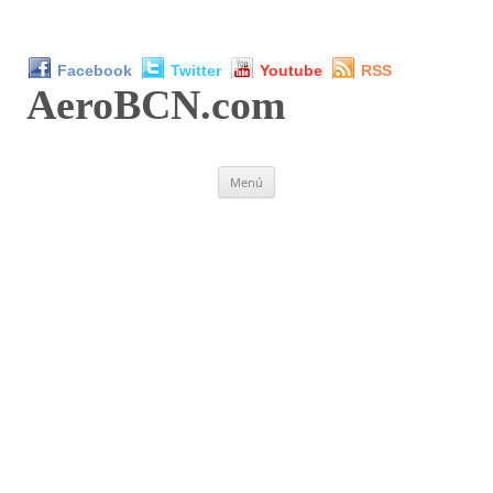
Facebook
Twitter
Youtube
RSS
AeroBCN
.com
Saltar
Menú
al
contenido