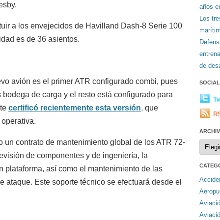
esby.
años en
Los tr
uir a los envejecidos de Havilland Dash-8 Serie 100
maríti
idad es de 36 asientos.
Defens
entren
de desa
evo avión es el primer ATR configurado combi, pues
SOCIA
s bodega de carga y el resto está configurado para
Tw
nte
certificó recientemente esta versión
, que
R
 operativa.
ARCHI
 un contrato de mantenimiento global de los ATR 72-
Archiv
evisión de componentes y de ingeniería, la
CATEG
en plataforma, así como el mantenimiento de las
Accide
 de ataque. Este soporte técnico se efectuará desde el
Aeropu
Aviaci
Aviaci