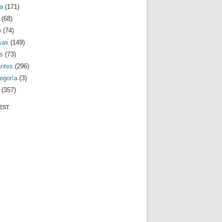
a
(171)
(68)
o
(74)
sas
(149)
s
(73)
antes
(296)
egoría
(3)
(357)
EST