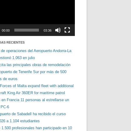
00:00
03:36
DAS RECIENTES
 de operaciones del Aeropuerto Andorra-La
stionó 1.063 en julio
cita las principales obras de remodelación
ropuerto de Tenerife Sur por más de 500
es de euros
orces of Malta expand fleet with additional
aft King Air 360ER for maritime patrol
en Francia 11 personas al estrellarse un
s PC-6
puerto de Sabadell ha recibido el curso
026 a 1.104 estudiantes
 1.500 profesionales han participado en 10