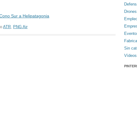
Defens
Drones
 Cono Sur a Helipatagonia
Emple
Empre
do
ATR
,
PNG Air
Evento
Fabric
Sin cat
Vídeos
PINTER