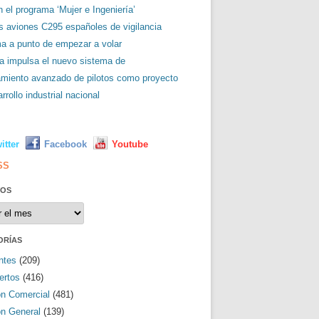
 el programa ‘Mujer e Ingeniería’
es aviones C295 españoles de vigilancia
ma a punto de empezar a volar
a impulsa el nuevo sistema de
amiento avanzado de pilotos como proyecto
rrollo industrial nacional
L
itter
Facebook
Youtube
SS
VOS
os
ORÍAS
ntes
(209)
ertos
(416)
ón Comercial
(481)
ón General
(139)