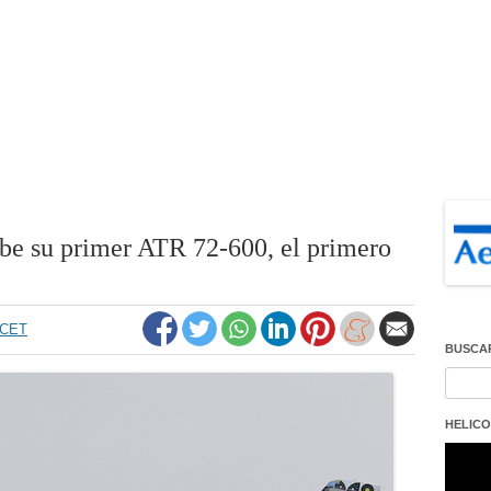
be su primer ATR 72-600, el primero
0 CET
BUSCA
Buscar
HELICO
Repro
de
vídeo