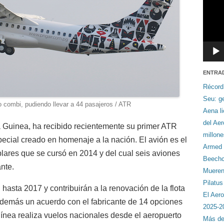
ENTRA
Récord
Seu: ge
o combi, pudiendo llevar a 44 pasajeros / ATR
Aena li
del Ae
 Guinea, ha recibido recientemente su primer ATR
millon
pecial creado en homenaje a la nación. El avión es el
Armed F
lares que se cursó en 2014 y del cual seis aviones
Beechcr
nte.
Mueren 
Pilatu
hasta 2017 y contribuirán a la renovación de la flota
El Aero
además un acuerdo con el fabricante de 14 opciones
2025-2
línea realiza vuelos nacionales desde el aeropuerto
Más de