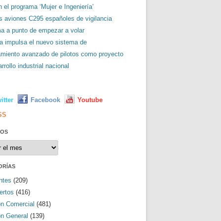
 el programa ‘Mujer e Ingeniería’
es aviones C295 españoles de vigilancia
ma a punto de empezar a volar
a impulsa el nuevo sistema de
amiento avanzado de pilotos como proyecto
rrollo industrial nacional
L
itter
Facebook
Youtube
SS
VOS
os
ORÍAS
ntes
(209)
ertos
(416)
ón Comercial
(481)
ón General
(139)