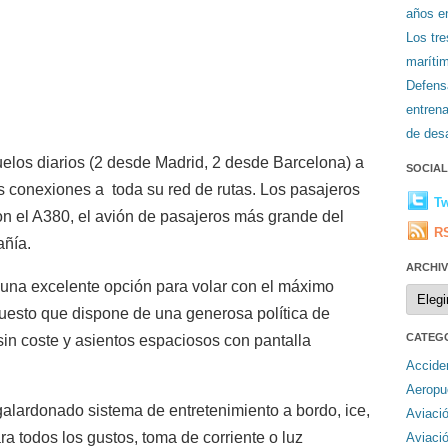
años en
Los tr
maríti
Defens
entren
de desa
elos diarios (2 desde Madrid, 2 desde Barcelona) a
SOCIA
conexiones a toda su red de rutas. Los pasajeros
Tw
on el A380, el avión de pasajeros más grande del
R
añía.
ARCHI
una excelente opción para volar con el máximo
Archiv
puesto que dispone de una generosa política de
CATEG
sin coste y asientos espaciosos con pantalla
Accide
Aeropu
alardonado sistema de entretenimiento a bordo, ice,
Aviaci
a todos los gustos, toma de corriente o luz
Aviaci