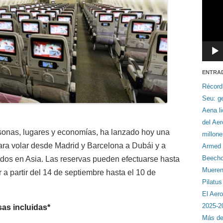
ENTRA
Récord
Seu: ge
Aena li
del Ae
rsonas, lugares y economías, ha lanzado hoy una
millon
ara volar desde Madrid y Barcelona a Dubái y a
Armed F
Beechcr
ados en Asia. Las reservas pueden efectuarse hasta
Mueren 
 a partir del 14 de septiembre hasta el 10 de
Pilatu
El Aero
2025-2
sas incluidas
*
Más de