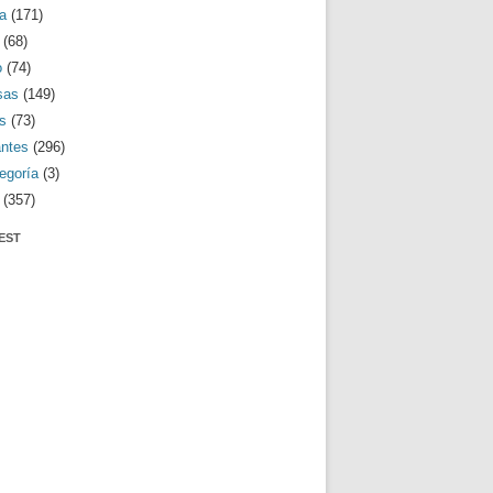
a
(171)
(68)
o
(74)
sas
(149)
s
(73)
antes
(296)
egoría
(3)
(357)
EST