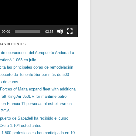
00:00
03:36
DAS RECIENTES
 de operaciones del Aeropuerto Andorra-La
stionó 1.063 en julio
cita las principales obras de remodelación
ropuerto de Tenerife Sur por más de 500
es de euros
orces of Malta expand fleet with additional
aft King Air 360ER for maritime patrol
en Francia 11 personas al estrellarse un
s PC-6
puerto de Sabadell ha recibido el curso
026 a 1.104 estudiantes
 1.500 profesionales han participado en 10