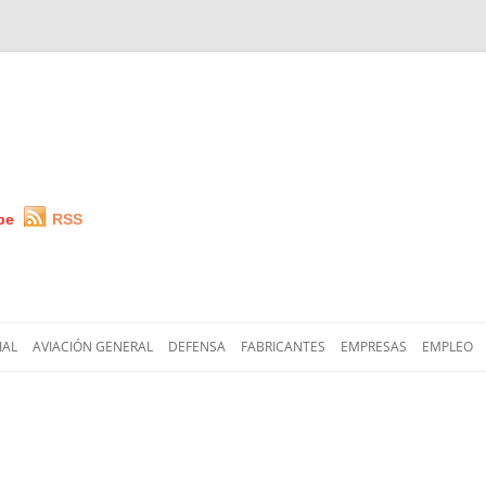
be
RSS
Saltar
al
IAL
AVIACIÓN GENERAL
DEFENSA
FABRICANTES
EMPRESAS
EMPLEO
contenido