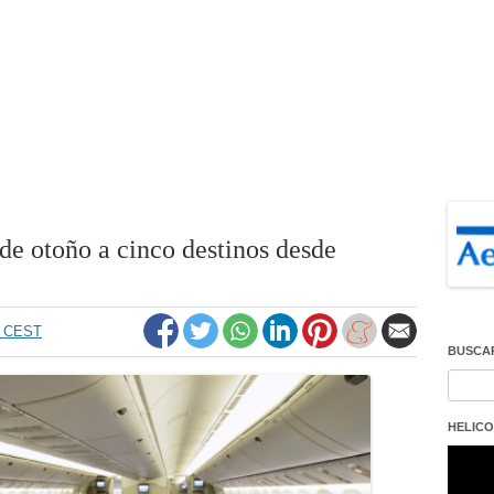
de otoño a cinco destinos desde
19 CEST
BUSCA
Buscar
HELICO
Repro
de
vídeo