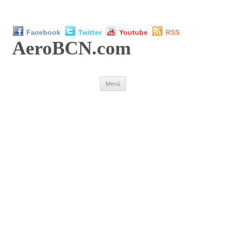
Facebook
Twitter
Youtube
RSS
AeroBCN
.com
Saltar
Menú
al
contenido