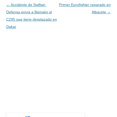
Navegación
←
Accidente de Swiftair:
Primer Eurofighter reparado en
de
Defensa envía a Bamako el
Albacete
→
entradas
C295 que tiene desplazado en
Dakar