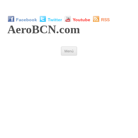
Facebook
Twitter
Youtube
RSS
AeroBCN
.com
Saltar
Menú
al
contenido