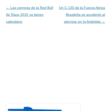
Navegación
←
Las carreras de la Red Bull
Un C-130 de la Fuerza Aérea
de
Air Race 2015 ya tienen
Brasileña se accidentó al
entradas
calendario
aterrizar en la Antártida
→