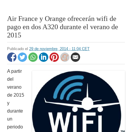
Air France y Orange ofrecerán wifi de
pago en dos A320 durante el verano de
2015
Publicado el
29 de noviembre, 2014 - 11:04 CET
A partir
del
verano
de 2015
y
durante
un
periodo