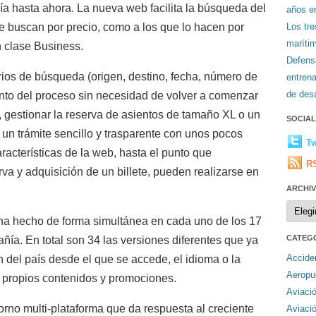
ía hasta ahora. La nueva web facilita la búsqueda del
años en
ue buscan por precio, como a los que lo hacen por
Los tr
maríti
n clase Business.
Defens
terios de búsqueda (origen, destino, fecha, número de
entren
de desa
unto del proceso sin necesidad de volver a comenzar
 gestionar la reserva de asientos de tamaño XL o un
SOCIA
 un trámite sencillo y trasparente con unos pocos
Tw
aracterísticas de la web, hasta el punto que
R
va y adquisición de un billete, pueden realizarse en
ARCHI
Archiv
ha hecho de forma simultánea en cada uno de los 17
CATEG
ía. En total son 34 las versiones diferentes que ya
Accide
 del país desde el que se accede, el idioma o la
Aeropu
 propios contenidos y promociones.
Aviaci
orno multi-plataforma que da respuesta al creciente
Aviaci