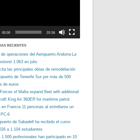
00:00
03:36
DAS RECIENTES
 de operaciones del Aeropuerto Andorra-La
stionó 1.063 en julio
cita las principales obras de remodelación
ropuerto de Tenerife Sur por más de 500
es de euros
orces of Malta expand fleet with additional
aft King Air 360ER for maritime patrol
en Francia 11 personas al estrellarse un
s PC-6
puerto de Sabadell ha recibido el curso
026 a 1.104 estudiantes
 1.500 profesionales han participado en 10