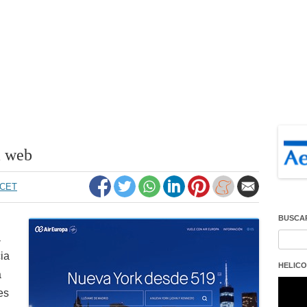
a web
3 CET
BUSCA
a
Buscar
ia
HELICO
a
Repro
de
es
vídeo