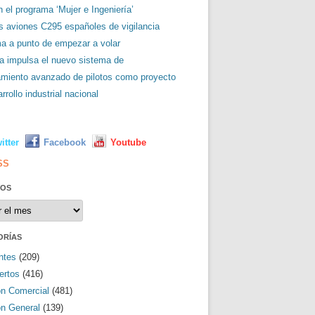
 el programa ‘Mujer e Ingeniería’
es aviones C295 españoles de vigilancia
ma a punto de empezar a volar
a impulsa el nuevo sistema de
amiento avanzado de pilotos como proyecto
rrollo industrial nacional
L
itter
Facebook
Youtube
SS
VOS
os
ORÍAS
ntes
(209)
ertos
(416)
ón Comercial
(481)
ón General
(139)