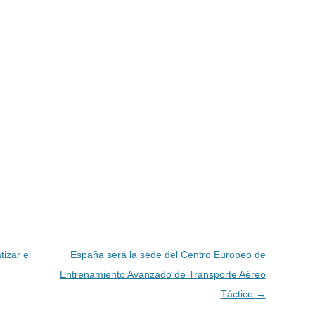
izar el
España será la sede del Centro Europeo de
Entrenamiento Avanzado de Transporte Aéreo
Táctico
→