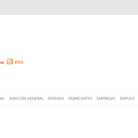
be
RSS
Saltar
al
IAL
AVIACIÓN GENERAL
DEFENSA
FABRICANTES
EMPRESAS
EMPLEO
contenido