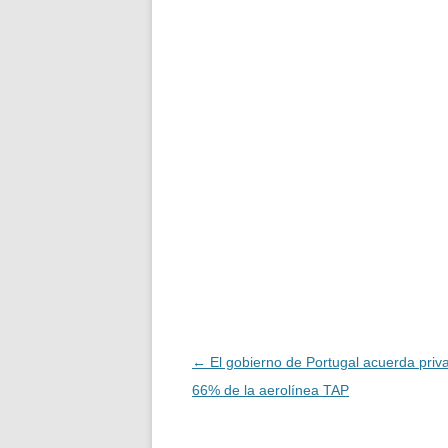
Navegación
←
El gobierno de Portugal acuerda privat
de
66% de la aerolínea TAP
entradas