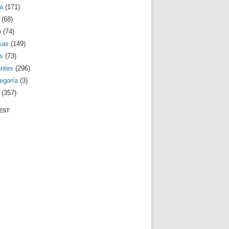
a
(171)
(68)
o
(74)
sas
(149)
s
(73)
antes
(296)
egoría
(3)
(357)
EST